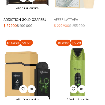
Añadir al carrito
ADDICTION GOLD OZAREEJ
AFEEF LATTAFA
El
El
El
El
$
89.900
$
100.000
$
229.900
$
255.000
precio
precio
precio
precio
original
actual
original
actual
era:
es:
era:
es:
En Stock
10% Off
En Stock
11% Off
$ 100.000.
$ 89.900.
$ 255.000.
$ 229.900.
Añadir al carrito
Añadir al carrito