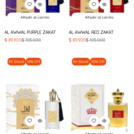
Añadir al carrito
Añadir al carrito
AL AWWAL PURPLE ZAKAT
AL AWWAL RED ZAKAT
El
El
El
El
$
89.900
$
105.000
$
89.900
$
105.000
precio
precio
precio
precio
original
actual
original
actual
era:
es:
era:
es:
En Stock
14% Off
En Stock
10% Off
$ 105.000.
$ 89.900.
$ 105.000.
$ 89.900.
Añadir al carrito
Añadir al carrito