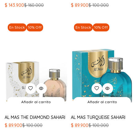
El
El
El
El
$
143.900
$
160.000
$
89.900
$
100.000
precio
precio
precio
precio
original
actual
original
actual
era:
es:
era:
es:
En Stock
10% Off
En Stock
10% Off
$ 160.000.
$ 143.900.
$ 100.000.
$ 89.900.
Añadir al carrito
Añadir al carrito
AL MAS THE DIAMOND SAHARI
AL MAS TURQUEISE SAHARI
El
El
El
El
$
89.900
$
100.000
$
89.900
$
100.000
precio
precio
precio
precio
original
actual
original
actual