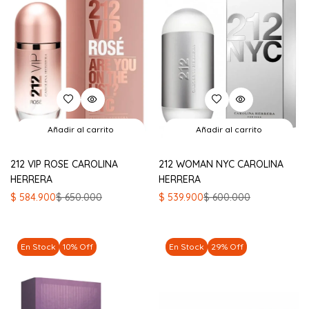
Añadir al carrito
Añadir al carrito
212 VIP ROSE CAROLINA
212 WOMAN NYC CAROLINA
HERRERA
HERRERA
El
El
El
El
$
584.900
$
650.000
$
539.900
$
600.000
precio
precio
precio
precio
original
actual
original
actual
era:
es:
era:
es:
En Stock
10% Off
En Stock
29% Off
$ 650.000.
$ 584.900.
$ 600.000.
$ 539.900.