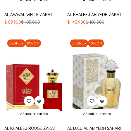
AL AWWAL WHITE ZAKAT
AL KHALEEJ ABIYEDH ZAKAT
El
El
El
El
$
89.900
$
105.000
$
143.900
$
160.000
precio
precio
precio
precio
original
actual
original
actual
era:
es:
era:
es:
En Stock
10% Off
En Stock
10% Off
$ 105.000.
$ 89.900.
$ 160.000.
$ 143.900.
Añadir al carrito
Añadir al carrito
AL KHALEEJ ROUGE ZAKAT
AL LULU AL ABIYEDH SAHARI