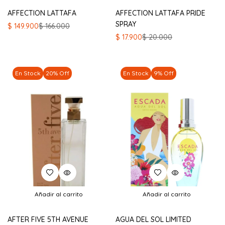
AFFECTION LATTAFA
AFFECTION LATTAFA PRIDE
SPRAY
El
El
$
149.900
$
166.000
precio
precio
El
El
$
17.900
$
20.000
original
actual
precio
precio
era:
es:
original
actual
$ 166.000.
$ 149.900.
era:
es:
En Stock
20% Off
En Stock
9% Off
$ 20.000.
$ 17.900.
Añadir al carrito
Añadir al carrito
AFTER FIVE 5TH AVENUE
AGUA DEL SOL LIMITED