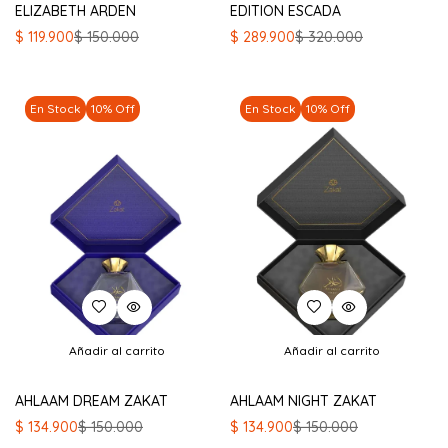
ELIZABETH ARDEN
EDITION ESCADA
El
El
El
El
$
119.900
$
150.000
$
289.900
$
320.000
precio
precio
precio
precio
original
actual
original
actual
era:
es:
era:
es:
En Stock
10% Off
En Stock
10% Off
$ 150.000.
$ 119.900.
$ 320.000.
$ 289.900.
Añadir al carrito
Añadir al carrito
AHLAAM DREAM ZAKAT
AHLAAM NIGHT ZAKAT
El
El
El
El
$
134.900
$
150.000
$
134.900
$
150.000
precio
precio
precio
precio