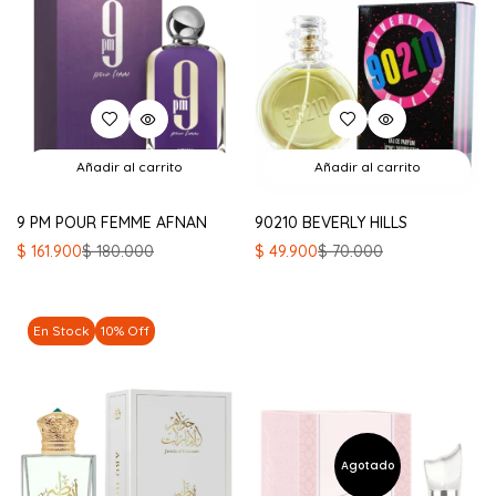
Añadir al carrito
Añadir al carrito
9 PM POUR FEMME AFNAN
90210 BEVERLY HILLS
El
El
El
El
$
161.900
$
180.000
$
49.900
$
70.000
precio
precio
precio
precio
original
actual
original
actual
era:
es:
era:
es:
En Stock
10% Off
$ 180.000.
$ 161.900.
$ 70.000.
$ 49.900.