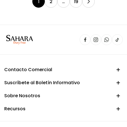
$ 20.000.
$ 17.900.
1
2
…
19
Contacto Comercial
Suscríbete al Boletín Informativo
Sobre Nosotros
Recursos