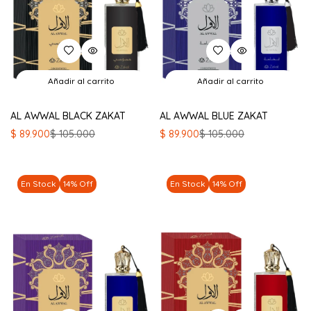
Añadir al carrito
Añadir al carrito
AL AWWAL BLACK ZAKAT
AL AWWAL BLUE ZAKAT
El
El
El
El
$
89.900
$
105.000
$
89.900
$
105.000
precio
precio
precio
precio
original
actual
original
actual
era:
es:
era:
es:
En Stock
14% Off
En Stock
14% Off
$ 105.000.
$ 89.900.
$ 105.000.
$ 89.900.