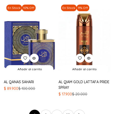
era:
es:
era:
es:
En Stock
10% Off
En Stock
11% Off
$ 100.000.
$ 89.900.
$ 100.000.
$ 89.900.
Añadir al carrito
Añadir al carrito
AL QANAS SAHARI
AL QIAM GOLD LATTAFA PRIDE
SPRAY
El
El
$
89.900
$
100.000
precio
precio
El
El
$
17.900
$
20.000
original
actual
precio
precio
era:
es:
original
actual
$ 100.000.
$ 89.900.
era:
es: