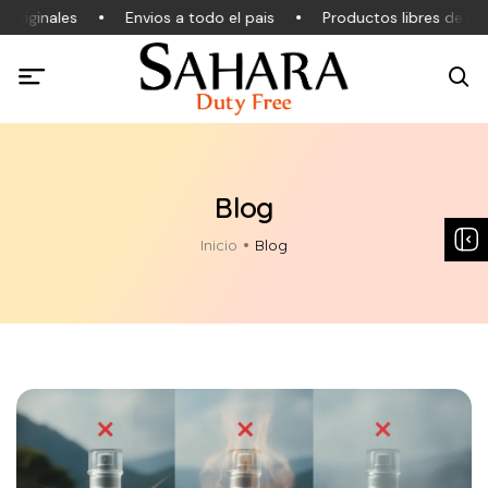
originales
Envios a todo el pais
Productos libres de IVA
Blog
Inicio
Blog