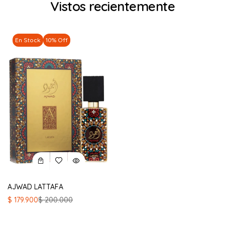
Vistos recientemente
En Stock
10% Off
AJWAD LATTAFA
El
El
$
179.900
$
200.000
precio
precio
original
actual