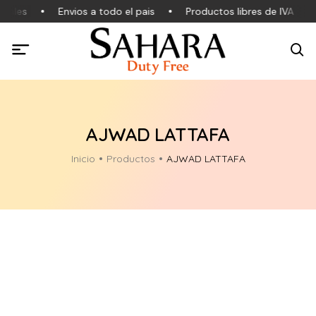
nales
Envios a todo el pais
Productos libres de IVA
AJWAD LATTAFA
Inicio
Productos
AJWAD LATTAFA