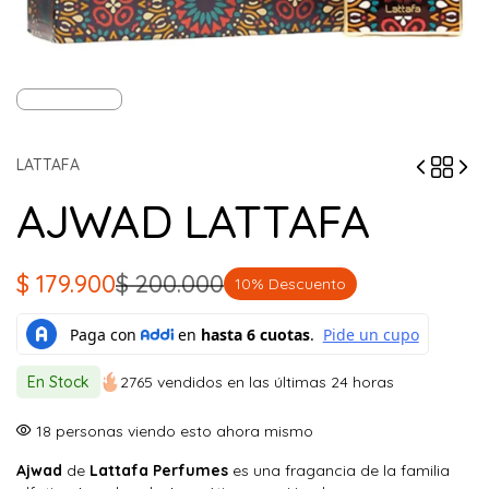
LATTAFA
AJWAD LATTAFA
$
179.900
$
200.000
10% Descuento
El
El
precio
precio
original
actual
En Stock
2765 vendidos en las últimas 24 horas
era:
es:
$ 200.000.
$ 179.900.
18
personas viendo esto ahora mismo
Ajwad
de
Lattafa Perfumes
es una fragancia de la familia