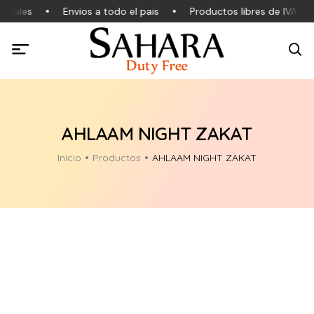
inales
Envios a todo el pais
Productos libres de IVA
AHLAAM NIGHT ZAKAT
Inicio
Productos
AHLAAM NIGHT ZAKAT