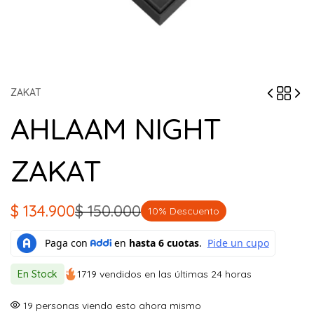
ZAKAT
AHLAAM NIGHT
ZAKAT
$
134.900
$
150.000
10% Descuento
El
El
precio
precio
original
actual
En Stock
1719 vendidos en las últimas 24 horas
era:
es:
$ 150.000.
$ 134.900.
19
personas viendo esto ahora mismo