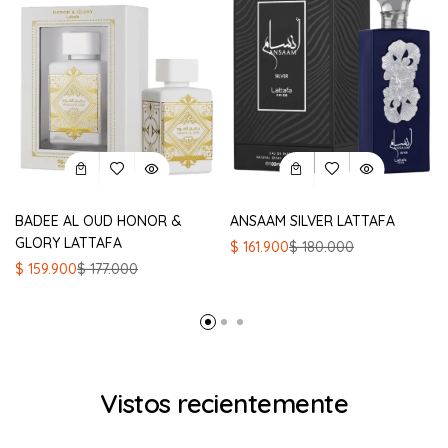
BADEE AL OUD HONOR &
ANSAAM SILVER LATTAFA
GLORY LATTAFA
El
El
$
161.900
$
180.000
precio
precio
El
El
$
159.900
$
177.000
original
actual
precio
precio
era:
es:
original
actual
$ 180.000.
$ 161.900.
era:
es:
$ 177.000.
$ 159.900.
Vistos recientemente