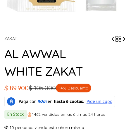
ZAKAT
AL AWWAL
WHITE ZAKAT
$
89.900
$
105.000
14% Descuento
El
El
precio
precio
original
actual
En Stock
1462 vendidos en las últimas 24 horas
era:
es:
$ 105.000.
$ 89.900.
10
personas viendo esto ahora mismo