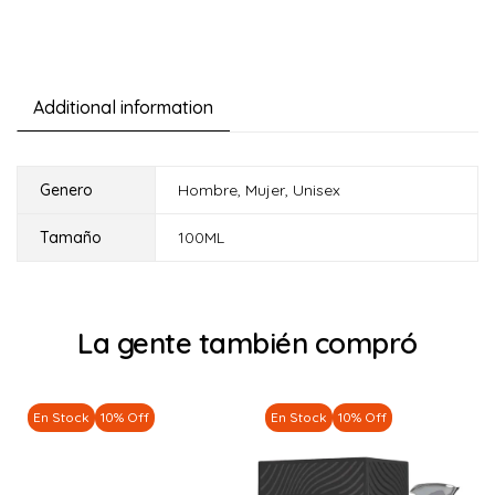
Additional information
Genero
Hombre
,
Mujer
,
Unisex
Tamaño
100ML
La gente también compró
En Stock
10% Off
En Stock
10% Off