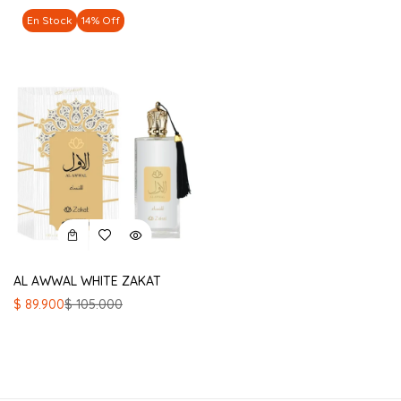
En Stock
14% Off
AL AWWAL WHITE ZAKAT
El
El
$
89.900
$
105.000
precio
precio
original
actual
era:
es:
$ 105.000.
$ 89.900.