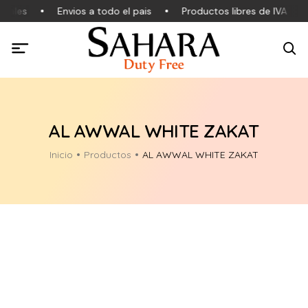
nales
Envios a todo el pais
Productos libres de IVA
AL AWWAL WHITE ZAKAT
Inicio
Productos
AL AWWAL WHITE ZAKAT