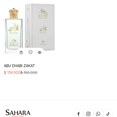
ABU DHABI ZAKAT
El
El
$
134.900
$
150.000
precio
precio
original
actual
era:
es:
$ 150.000.
$ 134.900.