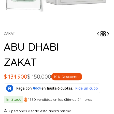
ZAKAT
ABU DHABI
ZAKAT
$
134.900
$
150.000
10% Descuento
El
El
precio
precio
original
actual
En Stock
1580 vendidos en las últimas 24 horas
era:
es:
$ 150.000.
$ 134.900.
7
personas viendo esto ahora mismo