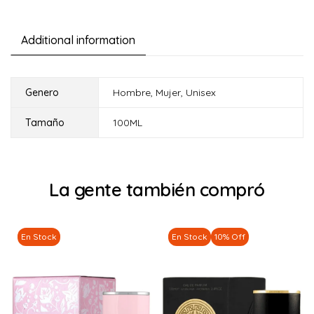
Additional information
Genero
Hombre
,
Mujer
,
Unisex
Tamaño
100ML
La gente también compró
En Stock
En Stock
10% Off