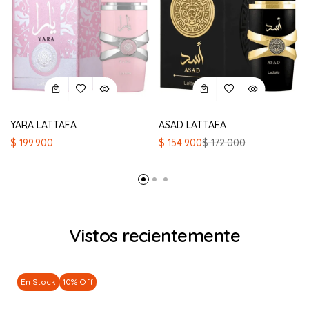
YARA LATTAFA
ASAD LATTAFA
El
El
$
199.900
$
154.900
$
172.000
precio
precio
original
actual
era:
es:
$ 172.000.
$ 154.900.
Vistos recientemente
En Stock
10% Off