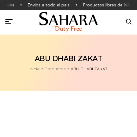
inales
Envios a todo el pais
Productos libres de IVA
ABU DHABI ZAKAT
Inicio
Productos
ABU DHABI ZAKAT