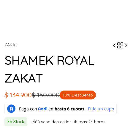
ZAKAT
SHAMEK ROYAL
ZAKAT
$
134.900
$
150.000
10% Descuento
El
El
precio
precio
original
actual
En Stock
488 vendidos en las últimas 24 horas
era:
es: