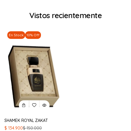
Vistos recientemente
En Stock
10% Off
SHAMEK ROYAL ZAKAT
El
El
$
134.900
$
150.000