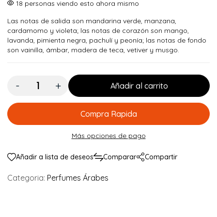
$ 150.000.
$ 134.900.
18
personas viendo esto ahora mismo
Las notas de salida son mandarina verde, manzana,
cardamomo y violeta; las notas de corazón son mango,
lavanda, pimienta negra, pachulí y peonía; las notas de fondo
son vainilla, ámbar, madera de teca, vetiver y musgo.
Cantidad:
Añadir al carrito
Compra Rapida
Más opciones de pago
Añadir a lista de deseos
Comparar
Compartir
Categoria:
Perfumes Árabes