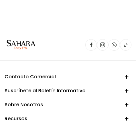
precio
precio
original
actual
era:
es:
$ 150.000.
$ 134.900.
Contacto Comercial
Suscríbete al Boletín Informativo
Sobre Nosotros
Recursos