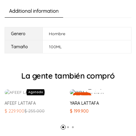
Additional information
Genero
Hombre
Tamaño
100ML
La gente también compró
En Stock
AFEEF LATTAFA
YARA LATTAFA
El
El
$
229.900
$
255.000
$
199.900
precio
precio
original
actual
era:
es:
$ 255.000.
$ 229.900.