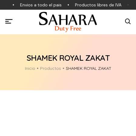
les
Envios a todo el pais
Productos libres de IVA
P
SHAMEK ROYAL ZAKAT
Inicio
Productos
SHAMEK ROYAL ZAKAT