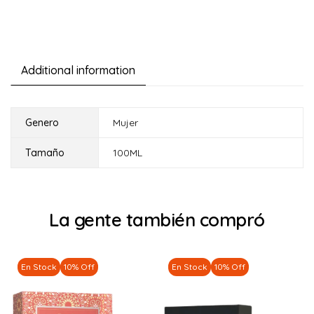
Additional information
Genero
Mujer
Tamaño
100ML
La gente también compró
En Stock
10% Off
En Stock
10% Off