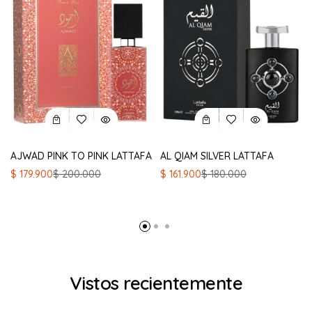
AJWAD PINK TO PINK LATTAFA
AL QIAM SILVER LATTAFA
El
El
El
El
$
179.900
$
200.000
$
161.900
$
180.000
precio
precio
precio
precio
original
actual
original
actual
era:
es:
era:
es:
$ 200.000.
$ 179.900.
$ 180.000.
$ 161.900.
Vistos recientemente