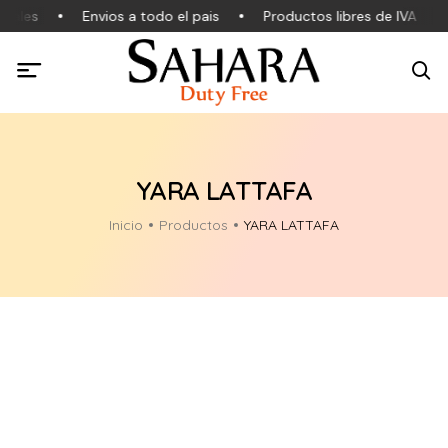
nales
Envios a todo el pais
Productos libres de IVA
YARA LATTAFA
Inicio
Productos
YARA LATTAFA