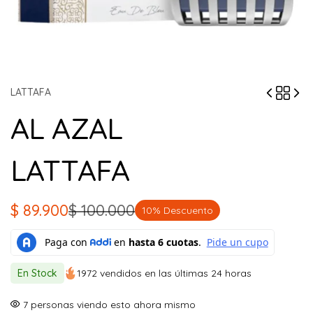
LATTAFA
AL AZAL
LATTAFA
$
89.900
$
100.000
10% Descuento
El
El
precio
precio
original
actual
En Stock
1972 vendidos en las últimas 24 horas
era:
es:
$ 100.000.
$ 89.900.
16
personas viendo esto ahora mismo