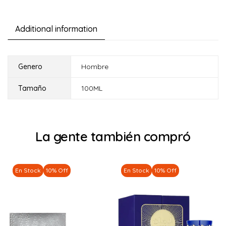
Additional information
Genero
Hombre
Tamaño
100ML
La gente también compró
En Stock
10% Off
En Stock
10% Off