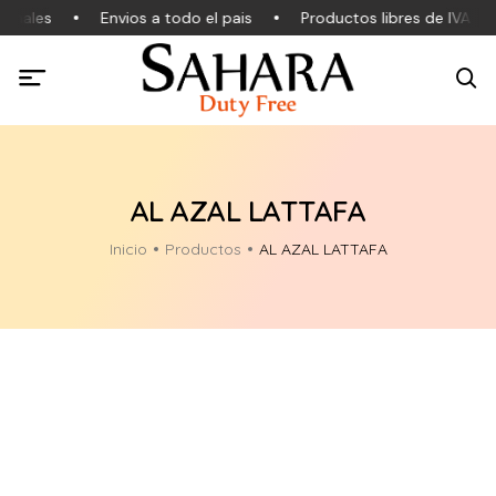
inales
Envios a todo el pais
Productos libres de IVA
AL AZAL LATTAFA
Inicio
Productos
AL AZAL LATTAFA