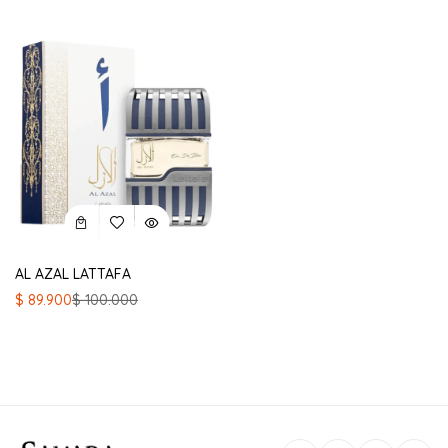
AL AZAL LATTAFA
El
El
$
89.900
$
100.000
precio
precio
original
actual
era:
es:
$ 100.000.
$ 89.900.