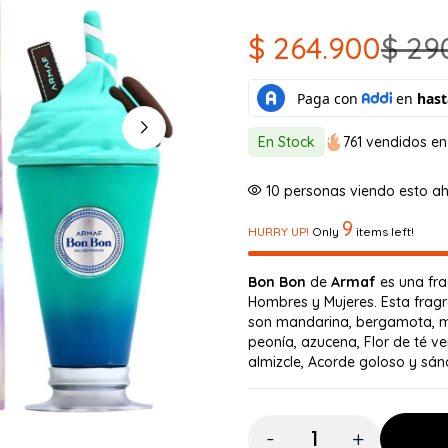
$
264.900
$
29
El
El
precio
precio
original
actual
En Stock
761 vendidos en
era:
es:
10
personas viendo esto a
$ 290.000.
$ 264.900.
9
HURRY UP!
Only
items left!
Bon Bon
de
Armaf
es una fra
Hombres y Mujeres. Esta frag
son mandarina, bergamota, m
peonía, azucena, Flor de té 
almizcle, Acorde goloso y sán
Cantidad: