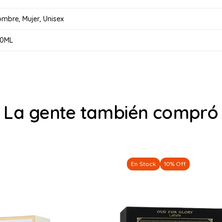
ombre
,
Mujer
,
Unisex
00ML
La gente también compró
En Stock
10% Off