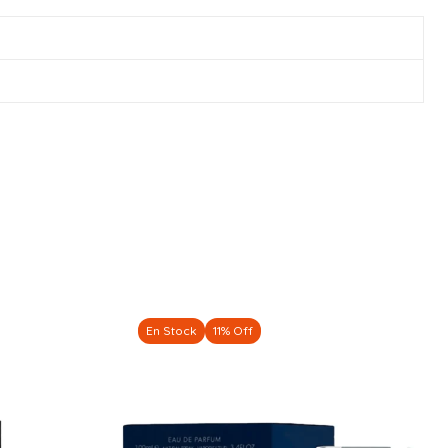
En Stock
11% Off