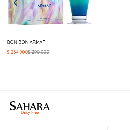
BON BON ARMAF
El
El
$
264.900
$
290.000
precio
precio
original
actual
era:
es:
$ 290.000.
$ 264.900.