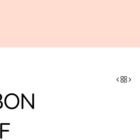
BON
F