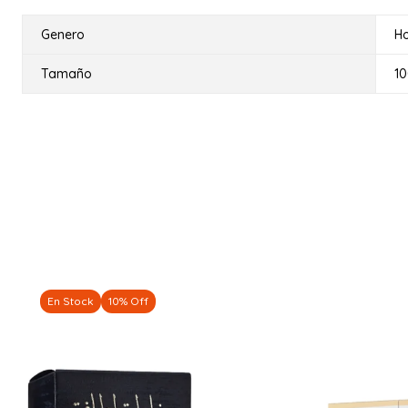
Genero
H
Tamaño
1
En Stock
10% Off