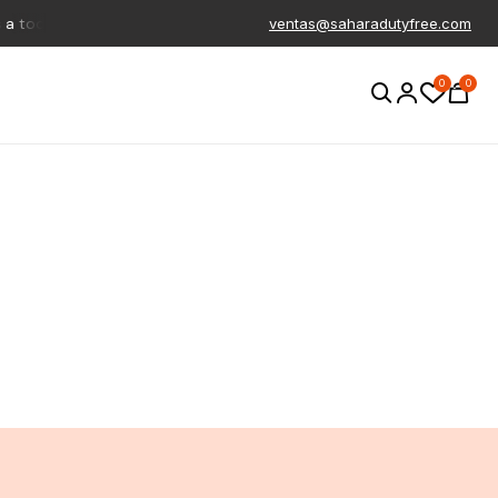
odo el pais
Productos libres de IVA
Productos 100% origi
ventas@saharadutyfree.com
0
0