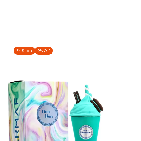
En Stock
9% Off