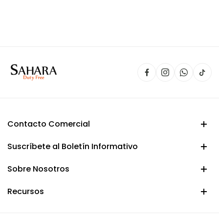
precio
precio
original
actual
era:
es:
$ 90.000.
$ 74.900.
Contacto Comercial
Suscríbete al Boletín Informativo
Sobre Nosotros
Recursos