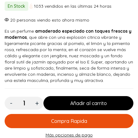
original
actual
En Stock
1033 vendidos en las últimas 24 horas
era:
es:
$ 90.000.
$ 74.900.
20
personas viendo esto ahora mismo
Es un perfume
amaderado especiado con toques frescos y
modernos
, que abre con una explosión cítrica vibrante y
ligeramente picante gracias al pomelo, el limón y la pimienta
rosa, refrescada por la menta; en el corazón se vuelve más
cálido y elegante con jengibre, nuez moscada y un fondo
floral sutil de jazmín apoyado por el Iso E Super, aportando un
aire limpio y sofisticado; finalmente, seca de forma intensa y
envolvente con maderas, incienso y almizcle blanco, dejando
una estela masculina, profunda y muy atractiva.
Cantidad:
Añadir al carrito
Compra Rapida
Más opciones de pago