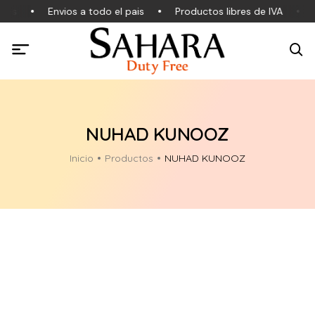
les
Envios a todo el pais
Productos libres de IVA
P
NUHAD KUNOOZ
Inicio
Productos
NUHAD KUNOOZ