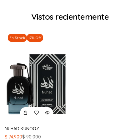
Vistos recientemente
En Stock
17% Off
NUHAD KUNOOZ
El
El
$
74.900
$
90.000