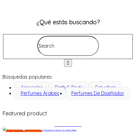
¿Qué estás buscando?
Búsquedas populares:
Aerosoles
Bath & Body
Estuches
Perfumes Árabes
Perfumes De Diseñador
Featured product
Añadir al carrito
En Stock
12% Off