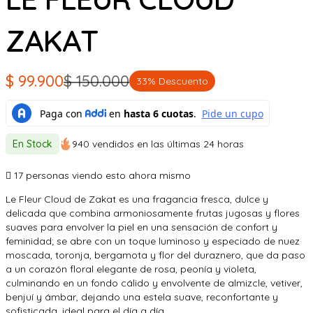
ZAKAT
$
99.900
$
150.000
33% Descuento
El
El
precio
precio
original
actual
En Stock
940 vendidos en las últimas 24 horas
era:
es:
$ 150.000.
$ 99.900.
17
personas viendo esto ahora mismo
Le Fleur Cloud de Zakat es una fragancia fresca, dulce y
delicada que combina armoniosamente frutas jugosas y flores
suaves para envolver la piel en una sensación de confort y
feminidad; se abre con un toque luminoso y especiado de nuez
moscada, toronja, bergamota y flor del duraznero, que da paso
a un corazón floral elegante de rosa, peonía y violeta,
culminando en un fondo cálido y envolvente de almizcle, vetiver,
benjuí y ámbar, dejando una estela suave, reconfortante y
sofisticada, ideal para el día a día.