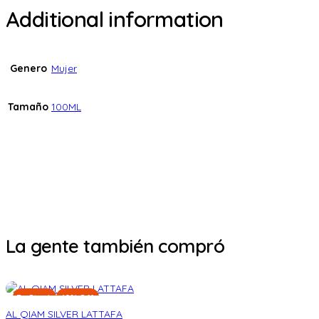
Additional information
Genero
Mujer
Tamaño
100ML
La gente también compró
En Stock
10% Off
AL QIAM SILVER LATTAFA