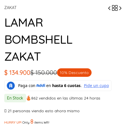
ZAKAT
LAMAR
BOMBSHELL
ZAKAT
$
134.900
$
150.000
10% Descuento
El
El
precio
precio
original
actual
En Stock
862 vendidos en las últimas 24 horas
era:
es:
$ 150.000.
$ 134.900.
21
personas viendo esto ahora mismo
8
HURRY UP!
Only
items left!