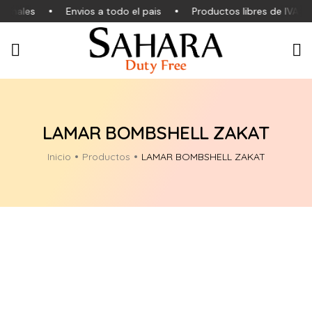
ginales
Envios a todo el pais
Productos libres de IVA
LAMAR BOMBSHELL ZAKAT
Inicio
Productos
LAMAR BOMBSHELL ZAKAT