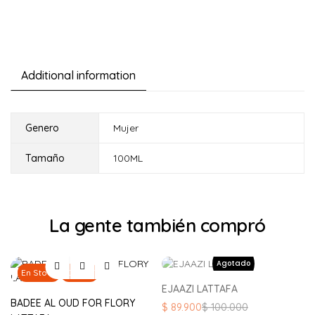
Additional information
Genero
Mujer
Tamaño
100ML
La gente también compró
En Stock
10% Off
EJAAZI LATTAFA
BADEE AL OUD FOR FLORY
El
El
$
89.900
$
100.000