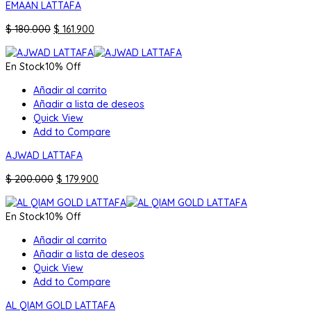
EMAAN LATTAFA
El
El
$
180.000
$
161.900
precio
precio
original
actual
En Stock
10% Off
era:
es:
$ 180.000.
$ 161.900.
Añadir al carrito
Añadir a lista de deseos
Quick View
Add to Compare
AJWAD LATTAFA
El
El
$
200.000
$
179.900
precio
precio
original
actual
En Stock
10% Off
era:
es:
$ 200.000.
$ 179.900.
Añadir al carrito
Añadir a lista de deseos
Quick View
Add to Compare
AL QIAM GOLD LATTAFA