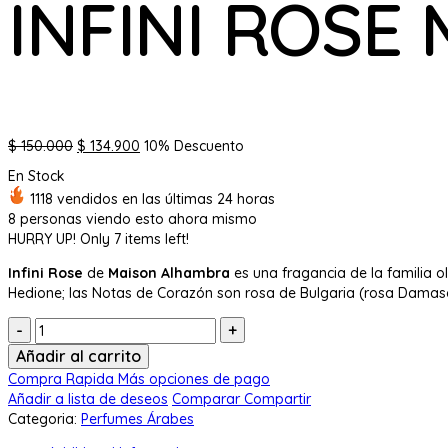
INFINI ROSE
El
El
$
150.000
$
134.900
10% Descuento
precio
precio
En Stock
original
actual
1118 vendidos en las últimas 24 horas
era:
es:
8
personas viendo esto ahora mismo
$ 150.000.
$ 134.900.
HURRY UP!
Only
7
items left!
Infini Rose
de
Maison Alhambra
es una fragancia de la familia o
Hedione; las Notas de Corazón son rosa de Bulgaria (rosa Damasc
Cantidad:
Añadir al carrito
Compra Rapida
Más opciones de pago
Añadir a lista de deseos
Comparar
Compartir
Categoria:
Perfumes Árabes