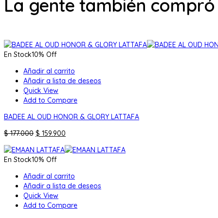
La gente también compró
En Stock
10% Off
Añadir al carrito
Añadir a lista de deseos
Quick View
Add to Compare
BADEE AL OUD HONOR & GLORY LATTAFA
El
El
$
177.000
$
159.900
precio
precio
original
actual
En Stock
10% Off
era:
es:
$ 177.000.
$ 159.900.
Añadir al carrito
Añadir a lista de deseos
Quick View
Add to Compare