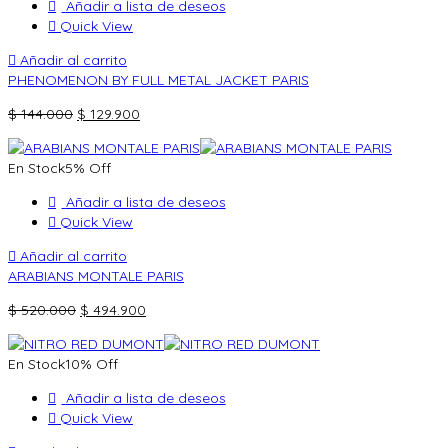
Añadir a lista de deseos
Quick View
Añadir al carrito
PHENOMENON BY FULL METAL JACKET PARIS
El
El
$
144.000
$
129.900
precio
precio
original
actual
En Stock
5% Off
era:
es:
$ 144.000.
$ 129.900.
Añadir a lista de deseos
Quick View
Añadir al carrito
ARABIANS MONTALE PARIS
El
El
$
520.000
$
494.900
precio
precio
original
actual
En Stock
10% Off
era:
es:
$ 520.000.
$ 494.900.
Añadir a lista de deseos
Quick View