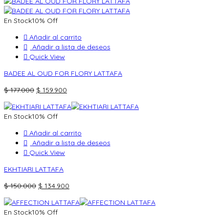
original
actual
era:
es:
En Stock
10% Off
$ 200.000.
$ 179.900.
Añadir al carrito
Añadir a lista de deseos
Quick View
BADEE AL OUD FOR FLORY LATTAFA
El
El
$
177.000
$
159.900
precio
precio
original
actual
En Stock
10% Off
era:
es:
$ 177.000.
$ 159.900.
Añadir al carrito
Añadir a lista de deseos
Quick View
EKHTIARI LATTAFA
El
El
$
150.000
$
134.900
precio
precio
original
actual
En Stock
10% Off
era:
es: