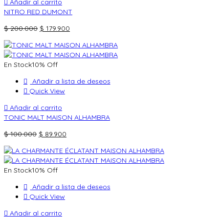
Añadir al carrito
NITRO RED DUMONT
El
El
$
200.000
$
179.900
precio
precio
original
actual
era:
es:
En Stock
10% Off
$ 200.000.
$ 179.900.
Añadir a lista de deseos
Quick View
Añadir al carrito
TONIC MALT MAISON ALHAMBRA
El
El
$
100.000
$
89.900
precio
precio
original
actual
era:
es:
En Stock
10% Off
$ 100.000.
$ 89.900.
Añadir a lista de deseos
Quick View
Añadir al carrito