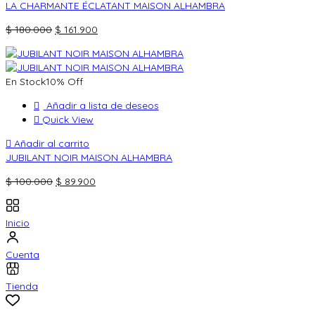
LA CHARMANTE ÉCLATANT MAISON ALHAMBRA
El
El
$
180.000
$
161.900
precio
precio
original
actual
era:
es:
En Stock
10% Off
$ 180.000.
$ 161.900.
Añadir a lista de deseos
Quick View
Añadir al carrito
JUBILANT NOIR MAISON ALHAMBRA
El
El
$
100.000
$
89.900
precio
precio
original
actual
Inicio
era:
es:
$ 100.000.
$ 89.900.
Cuenta
Tienda