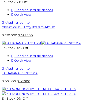
En Stock
12% Off
Añadir a lista de deseos
Quick View
Añadir al carrito
GREAT OUD JACQUES RICHMOND
El
El
$
170.000
$
149.900
precio
precio
original
actual
En Stock
20% Off
era:
es:
$ 170.000.
$ 149.900.
Añadir a lista de deseos
Quick View
Añadir al carrito
LA HABANA KH SET X 4
El
El
$
50.000
$
39.900
precio
precio
original
actual
era:
es:
En Stock
10% Off
$ 50.000.
$ 39.900.