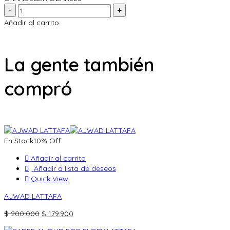
Cantidad:
Añadir al carrito
La gente también
compró
En Stock
10% Off
Añadir al carrito
Añadir a lista de deseos
Quick View
AJWAD LATTAFA
El
El
$
200.000
$
179.900
precio
precio