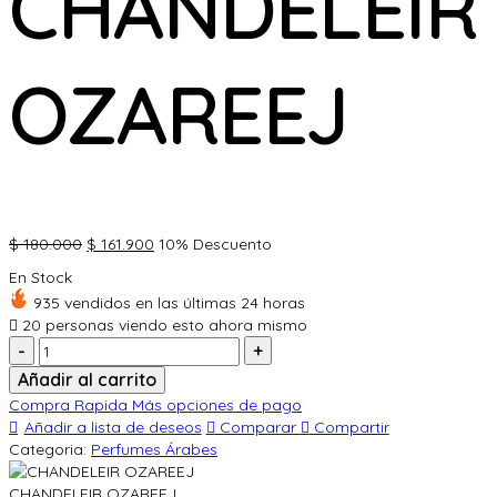
CHANDELEIR
OZAREEJ
El
El
$
180.000
$
161.900
10% Descuento
precio
precio
En Stock
original
actual
935 vendidos en las últimas 24 horas
era:
es:
20
personas viendo esto ahora mismo
$ 180.000.
$ 161.900.
Cantidad:
Añadir al carrito
Compra Rapida
Más opciones de pago
Añadir a lista de deseos
Comparar
Compartir
Categoria:
Perfumes Árabes
CHANDELEIR OZAREEJ