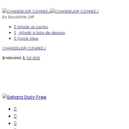
En Stock
10% Off
Añadir al carrito
Añadir a lista de deseos
Quick View
CHANDELEIR OZAREEJ
El
El
$
180.000
$
161.900
precio
precio
original
actual
era:
es:
$ 180.000.
$ 161.900.