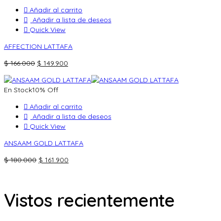
$ 150.000.
$ 134.900.
Añadir al carrito
Añadir a lista de deseos
Quick View
AFFECTION LATTAFA
El
El
$
166.000
$
149.900
precio
precio
original
actual
En Stock
10% Off
era:
es:
$ 166.000.
$ 149.900.
Añadir al carrito
Añadir a lista de deseos
Quick View
ANSAAM GOLD LATTAFA
El
El
$
180.000
$
161.900
precio
precio
original
actual
era:
es:
Vistos recientemente
$ 180.000.
$ 161.900.