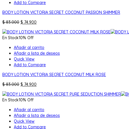
Add to Compare
BODY LOTION VICTORIA SECRET COCONUT PASSION SHIMMER
El
El
$
83.000
$
74.900
precio
precio
original
actual
En Stock
10% Off
era:
es:
$ 83.000.
$ 74.900.
Añadir al carrito
Añadir a lista de deseos
Quick View
Add to Compare
BODY LOTION VICTORIA SECRET COCONUT MILK ROSE
El
El
$
83.000
$
74.900
precio
precio
original
actual
En Stock
10% Off
era:
es:
$ 83.000.
$ 74.900.
Añadir al carrito
Añadir a lista de deseos
Quick View
Add to Compare