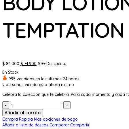
BODY LOTION
TEMPTATION
El
El
$
83.000
$
74.900
10% Descuento
precio
precio
En Stock
original
actual
995 vendidos en las últimas 24 horas
era:
es:
9
personas viendo esto ahora mismo
$ 83.000.
$ 74.900.
Celebra la colección que te celebra. Para cada momento y cada f
Cantidad:
Añadir al carrito
Compra Rapida
Más opciones de pago
Añadir a lista de deseos
Comparar
Compartir