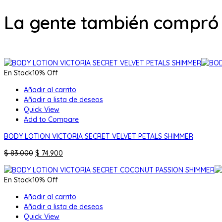
La gente también compró
En Stock
10% Off
Añadir al carrito
Añadir a lista de deseos
Quick View
Add to Compare
BODY LOTION VICTORIA SECRET VELVET PETALS SHIMMER
El
El
$
83.000
$
74.900
precio
precio
original
actual
En Stock
10% Off
era:
es:
$ 83.000.
$ 74.900.
Añadir al carrito
Añadir a lista de deseos
Quick View