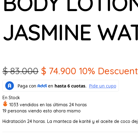
BODY LOTION
JASMINE WAT
El
El
$
83.000
$
74.900
10% Descuen
precio
precio
original
actual
En Stock
era:
es:
1033 vendidos en las últimas 24 horas
19
personas viendo esto ahora mismo
$ 83.000.
$ 74.900.
Hidratación 24 horas. La manteca de karité y el aceite de coco de