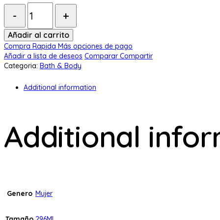
Cantidad:
Añadir al carrito
Compra Rapida
Más opciones de pago
Añadir a lista de deseos
Comparar
Compartir
Categoria:
Bath & Body
Additional information
Additional info
Genero
Mujer
Tamaño
296ML