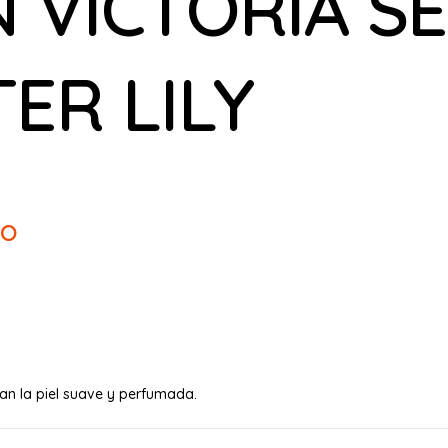
 VICTORIA S
ER LILY
to
jan la piel suave y perfumada.