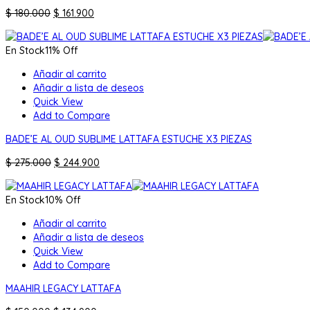
El
El
$
180.000
$
161.900
precio
precio
original
actual
En Stock
11% Off
era:
es:
$ 180.000.
$ 161.900.
Añadir al carrito
Añadir a lista de deseos
Quick View
Add to Compare
BADE’E AL OUD SUBLIME LATTAFA ESTUCHE X3 PIEZAS
El
El
$
275.000
$
244.900
precio
precio
original
actual
En Stock
10% Off
era:
es:
$ 275.000.
$ 244.900.
Añadir al carrito
Añadir a lista de deseos
Quick View
Add to Compare
MAAHIR LEGACY LATTAFA