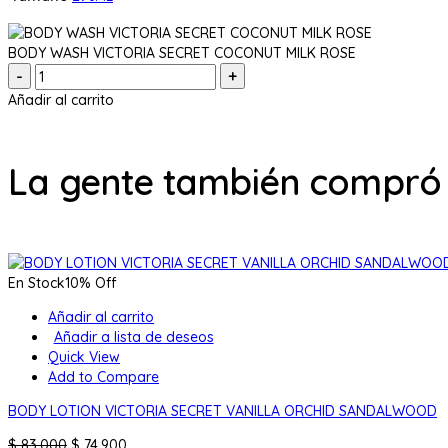
BODY WASH VICTORIA SECRET COCONUT MILK ROSE
Cantidad:
Añadir al carrito
La gente también compró
En Stock
10% Off
Añadir al carrito
Añadir a lista de deseos
Quick View
Add to Compare
BODY LOTION VICTORIA SECRET VANILLA ORCHID SANDALWOOD
El
El
$
83.000
$
74.900