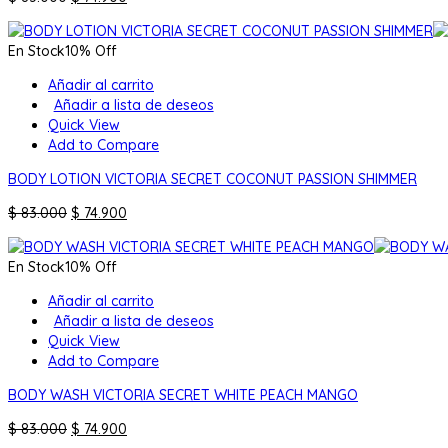
precio
precio
original
actual
En Stock
10% Off
era:
es:
$ 83.000.
$ 74.900.
Añadir al carrito
Añadir a lista de deseos
Quick View
Add to Compare
BODY LOTION VICTORIA SECRET COCONUT PASSION SHIMMER
El
El
$
83.000
$
74.900
precio
precio
original
actual
En Stock
10% Off
era:
es:
$ 83.000.
$ 74.900.
Añadir al carrito
Añadir a lista de deseos
Quick View
Add to Compare
BODY WASH VICTORIA SECRET WHITE PEACH MANGO
El
El
$
83.000
$
74.900
precio
precio