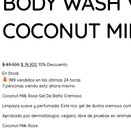
BODY WASH 
COCONUT MI
El
El
$
83.000
$
74.900
10% Descuento
precio
precio
En Stock
original
actual
989 vendidos en las últimas 24 horas
era:
es:
7
personas viendo esto ahora mismo
$ 83.000.
$ 74.900.
Coconut Milk Rose Gel De Baño Cremoso
Limpieza suave y perfumada. Este rico gel de ducha cremoso cont
Aprobado por dermatólogos, vegano, libre de pruebas en animales
Coconut Milk Rose