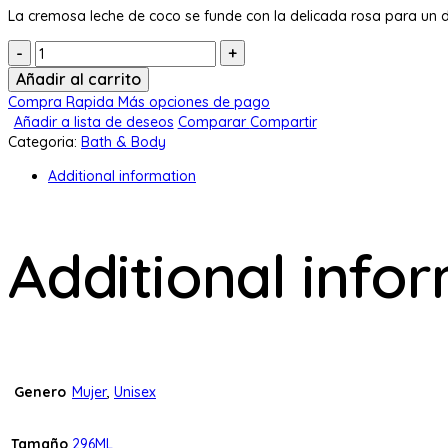
La cremosa leche de coco se funde con la delicada rosa para un d
Cantidad:
Añadir al carrito
Compra Rapida
Más opciones de pago
Añadir a lista de deseos
Comparar
Compartir
Categoria:
Bath & Body
Additional information
Additional info
Genero
Mujer
,
Unisex
Tamaño
296ML