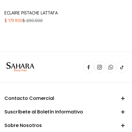
ECLAIRE PISTACHE LATTAFA
El
El
$
179.900
$
200.000
precio
precio
original
actual
era:
es:
$ 200.000.
$ 179.900.
Contacto Comercial
Suscríbete al Boletín Informativo
Sobre Nosotros