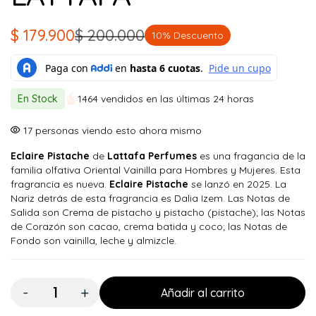
$
179.900
$
200.000
10% Descuento
El
El
precio
precio
original
actual
En Stock
1464 vendidos en las últimas 24 horas
era:
es:
$ 200.000.
$ 179.900.
17
personas viendo esto ahora mismo
Eclaire Pistache
de
Lattafa Perfumes
es una fragancia de la
familia olfativa Oriental Vainilla para Hombres y Mujeres. Esta
fragrancia es nueva.
Eclaire Pistache
se lanzó en 2025. La
Nariz detrás de esta fragrancia es Dalia Izem. Las Notas de
Salida son Crema de pistacho y pistacho (pistache); las Notas
de Corazón son cacao, crema batida y coco; las Notas de
Fondo son vainilla, leche y almizcle.
Cantidad:
Añadir al carrito