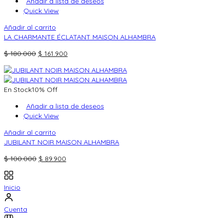
Añadir a lista de deseos
Quick View
Añadir al carrito
LA CHARMANTE ÉCLATANT MAISON ALHAMBRA
El
El
$
180.000
$
161.900
precio
precio
original
actual
era:
es:
En Stock
10% Off
$ 180.000.
$ 161.900.
Añadir a lista de deseos
Quick View
Añadir al carrito
JUBILANT NOIR MAISON ALHAMBRA
El
El
$
100.000
$
89.900
precio
precio
original
actual
Inicio
era:
es:
$ 100.000.
$ 89.900.
Cuenta