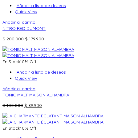
$ 520.000.
$ 494.900.
Añadir a lista de deseos
Quick View
Añadir al carrito
NITRO RED DUMONT
El
El
$
200.000
$
179.900
precio
precio
original
actual
era:
es:
En Stock
10% Off
$ 200.000.
$ 179.900.
Añadir a lista de deseos
Quick View
Añadir al carrito
TONIC MALT MAISON ALHAMBRA
El
El
$
100.000
$
89.900
precio
precio
original
actual
era:
es:
En Stock
10% Off
$ 100.000.
$ 89.900.