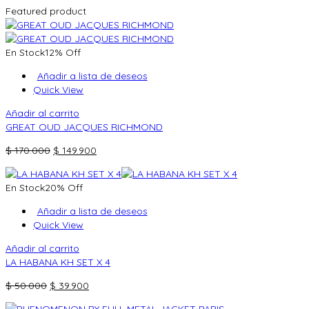
Featured product
En Stock
12% Off
Añadir a lista de deseos
Quick View
Añadir al carrito
GREAT OUD JACQUES RICHMOND
El
El
$
170.000
$
149.900
precio
precio
original
actual
En Stock
20% Off
era:
es:
$ 170.000.
$ 149.900.
Añadir a lista de deseos
Quick View
Añadir al carrito
LA HABANA KH SET X 4
El
El
$
50.000
$
39.900
precio
precio