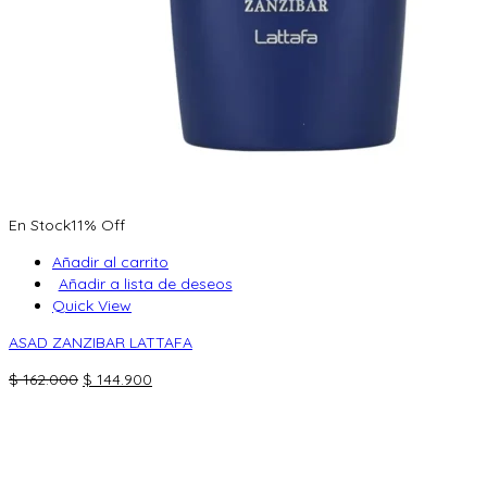
En Stock
11% Off
Añadir al carrito
Añadir a lista de deseos
Quick View
ASAD ZANZIBAR LATTAFA
El
El
$
162.000
$
144.900
precio
precio
original
actual
era:
es:
$ 162.000.
$ 144.900.