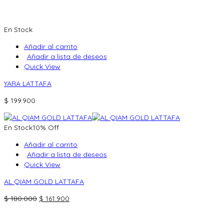
En Stock
Añadir al carrito
Añadir a lista de deseos
Quick View
YARA LATTAFA
$
199.900
En Stock
10% Off
Añadir al carrito
Añadir a lista de deseos
Quick View
AL QIAM GOLD LATTAFA
El
El
$
180.000
$
161.900
precio
precio
original
actual