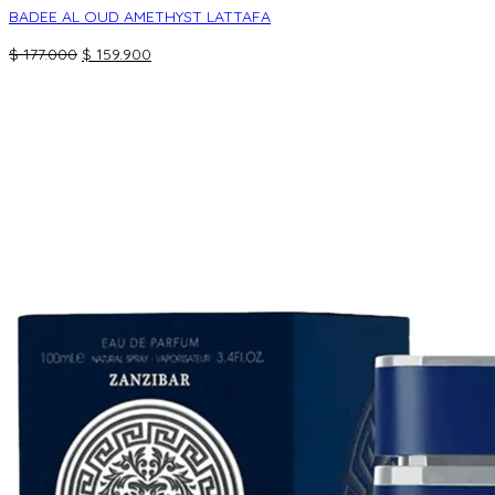
BADEE AL OUD AMETHYST LATTAFA
El
El
$
177.000
$
159.900
precio
precio
original
actual
era:
es:
$ 177.000.
$ 159.900.