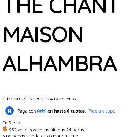
THE CHANT
MAISON
ALHAMBRA
El
El
$
150.000
$
134.900
10% Descuento
precio
precio
original
actual
era:
es:
En Stock
$ 150.000.
$ 134.900.
952 vendidos en las últimas 24 horas
5
personas viendo esto ahora mismo