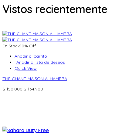
era:
es:
Vistos recientemente
$ 180.000.
$ 161.900.
En Stock
10% Off
Añadir al carrito
Añadir a lista de deseos
Quick View
THE CHANT MAISON ALHAMBRA
El
El
$
150.000
$
134.900
precio
precio
original
actual
era:
es:
$ 150.000.
$ 134.900.