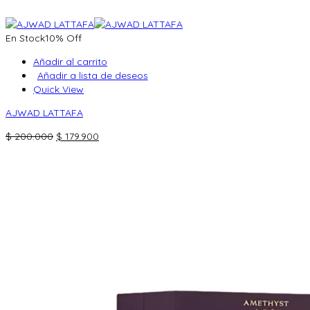
En Stock
10% Off
Añadir al carrito
Añadir a lista de deseos
Quick View
AJWAD LATTAFA
El
El
$
200.000
$
179.900
precio
precio
original
actual
era:
es:
$ 200.000.
$ 179.900.