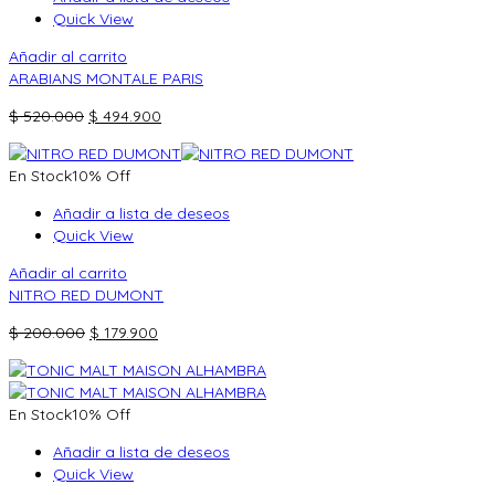
Quick View
Añadir al carrito
ARABIANS MONTALE PARIS
El
El
$
520.000
$
494.900
precio
precio
original
actual
En Stock
10% Off
era:
es:
$ 520.000.
$ 494.900.
Añadir a lista de deseos
Quick View
Añadir al carrito
NITRO RED DUMONT
El
El
$
200.000
$
179.900
precio
precio
original
actual
era:
es:
En Stock
10% Off
$ 200.000.
$ 179.900.
Añadir a lista de deseos
Quick View