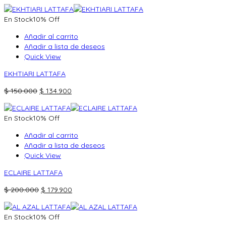
precio
precio
original
actual
En Stock
10% Off
era:
es:
$ 100.000.
$ 89.900.
Añadir al carrito
Añadir a lista de deseos
Quick View
EKHTIARI LATTAFA
El
El
$
150.000
$
134.900
precio
precio
original
actual
En Stock
10% Off
era:
es:
$ 150.000.
$ 134.900.
Añadir al carrito
Añadir a lista de deseos
Quick View
ECLAIRE LATTAFA
El
El
$
200.000
$
179.900
precio
precio
original
actual
En Stock
10% Off
era:
es: