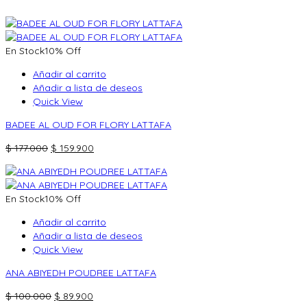
En Stock
10% Off
Añadir al carrito
Añadir a lista de deseos
Quick View
BADEE AL OUD FOR FLORY LATTAFA
El
El
$
177.000
$
159.900
precio
precio
original
actual
era:
es:
En Stock
10% Off
$ 177.000.
$ 159.900.
Añadir al carrito
Añadir a lista de deseos
Quick View
ANA ABIYEDH POUDREE LATTAFA
El
El
$
100.000
$
89.900