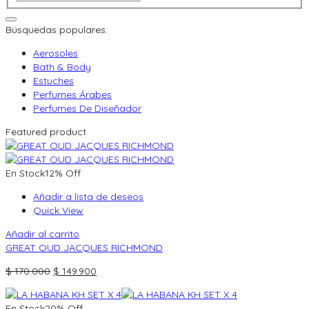
Búsquedas populares:
Aerosoles
Bath & Body
Estuches
Perfumes Árabes
Perfumes De Diseñador
Featured product
En Stock
12% Off
Añadir a lista de deseos
Quick View
Añadir al carrito
GREAT OUD JACQUES RICHMOND
El
El
$
170.000
$
149.900
precio
precio
original
actual
En Stock
20% Off