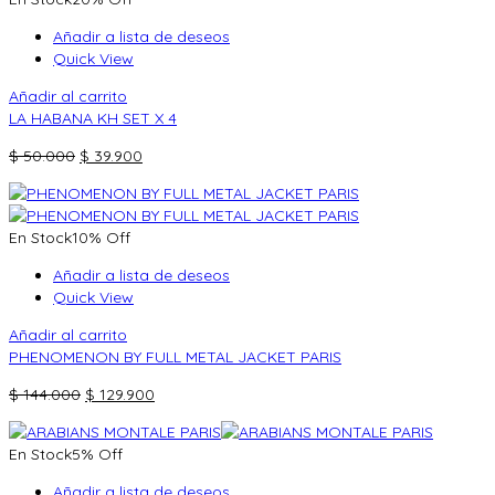
era:
es:
$ 170.000.
$ 149.900.
Añadir a lista de deseos
Quick View
Añadir al carrito
LA HABANA KH SET X 4
El
El
$
50.000
$
39.900
precio
precio
original
actual
era:
es:
En Stock
10% Off
$ 50.000.
$ 39.900.
Añadir a lista de deseos
Quick View
Añadir al carrito
PHENOMENON BY FULL METAL JACKET PARIS
El
El
$
144.000
$
129.900
precio
precio
original
actual
En Stock
5% Off
era:
es:
$ 144.000.
$ 129.900.
Añadir a lista de deseos