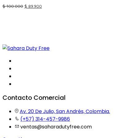
El
El
$
100.000
$
89.900
precio
precio
original
actual
era:
es:
$ 100.000.
$ 89.900.
Contacto Comercial
Av. 20 De Julio, San Andrés, Colombia.
(+57) 314-457-9986
ventas@saharadutyfree.com