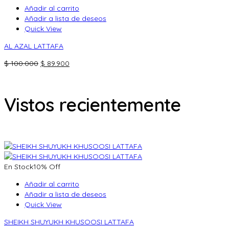
$ 200.000.
$ 179.900.
Añadir al carrito
Añadir a lista de deseos
Quick View
AL AZAL LATTAFA
El
El
$
100.000
$
89.900
precio
precio
original
actual
era:
es:
Vistos recientemente
$ 100.000.
$ 89.900.
En Stock
10% Off
Añadir al carrito
Añadir a lista de deseos
Quick View
SHEIKH SHUYUKH KHUSOOSI LATTAFA