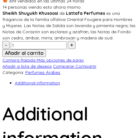
699 vendidos en las últimas 24 horas
era:
es:
14
personas viendo esto ahora mismo
$ 100.000.
$ 89.900.
Sheikh Shuyukh Khusoosi
de
Lattafa Perfumes
es una
fragancia de la familia olfativa Oriental Fougère para Hombres
y Mujeres. Las Notas de Salida son lavanda y pimienta negra; las
Notas de Corazón son esclarea y azafrán; las Notas de Fondo
son cedro, ámbar, mirra, ambroxan y madera de oud.
Cantidad:
Añadir al carrito
Compra Rapida
Más opciones de pago
Añadir a lista de deseos
Comparar
Compartir
Categoria:
Perfumes Árabes
Additional information
Additional
information