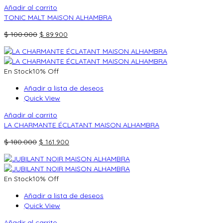
Añadir al carrito
TONIC MALT MAISON ALHAMBRA
El
El
$
100.000
$
89.900
precio
precio
original
actual
era:
es:
En Stock
10% Off
$ 100.000.
$ 89.900.
Añadir a lista de deseos
Quick View
Añadir al carrito
LA CHARMANTE ÉCLATANT MAISON ALHAMBRA
El
El
$
180.000
$
161.900
precio
precio
original
actual
era:
es:
En Stock
10% Off
$ 180.000.
$ 161.900.
Añadir a lista de deseos
Quick View
Añadir al carrito