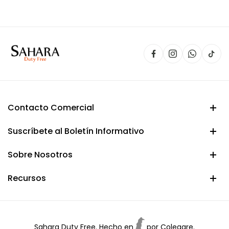
era:
es:
$ 150.000.
$ 134.900.
Contacto Comercial
Suscríbete al Boletín Informativo
Sobre Nosotros
Recursos
Sahara Duty Free. Hecho en
por
Colegare.