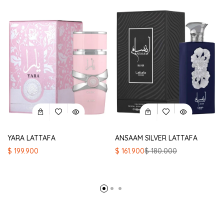
YARA LATTAFA
ANSAAM SILVER LATTAFA
El
El
$
199.900
$
161.900
$
180.000
precio
precio
original
actual
era:
es:
$ 180.000.
$ 161.900.