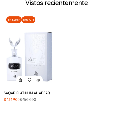
Vistos recientemente
En Stock
10% Off
SAQAR PLATINUM AL ABSAR
El
El
$
134.900
$
150.000
precio
precio
original
actual