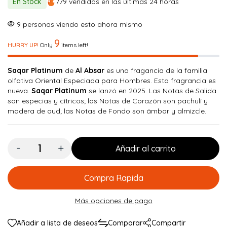
En Stock
779 vendidos en las últimas 24 horas
era:
es:
$ 150.000.
$ 134.900.
9
personas viendo esto ahora mismo
9
HURRY UP!
Only
items left!
Saqar Platinum
de
Al Absar
es una fragancia de la familia
olfativa Oriental Especiada para Hombres. Esta fragrancia es
nueva.
Saqar Platinum
se lanzó en 2025. Las Notas de Salida
son especias y cítricos; las Notas de Corazón son pachulí y
madera de oud; las Notas de Fondo son ámbar y almizcle.
Cantidad:
Añadir al carrito
Compra Rapida
Más opciones de pago
Añadir a lista de deseos
Comparar
Compartir