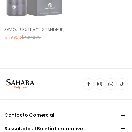
SAVIOUR EXTRACT GRANDEUR
El
El
$
89.900
$
100.000
precio
precio
original
actual
era:
es:
$ 100.000.
$ 89.900.
Contacto Comercial
Suscríbete al Boletín Informativo