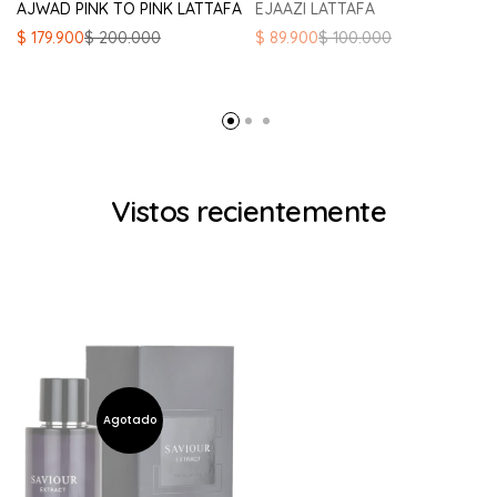
AJWAD PINK TO PINK LATTAFA
EJAAZI LATTAFA
El
El
El
El
$
179.900
$
200.000
$
89.900
$
100.000
precio
precio
precio
precio
original
actual
original
actual
era:
es:
era:
es:
$ 200.000.
$ 179.900.
$ 100.000.
$ 89.900.
Vistos recientemente