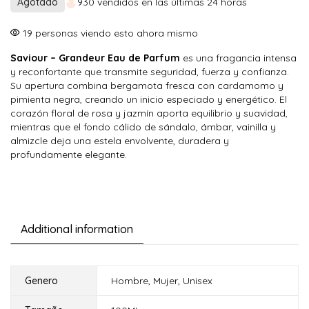
Agotado
930 vendidos en las últimas 24 horas
era:
es:
$ 100.000.
$ 89.900.
16
personas viendo esto ahora mismo
Saviour – Grandeur Eau de Parfum
es una fragancia intensa
y reconfortante que transmite seguridad, fuerza y confianza.
Su apertura combina bergamota fresca con cardamomo y
pimienta negra, creando un inicio especiado y energético. El
corazón floral de rosa y jazmín aporta equilibrio y suavidad,
mientras que el fondo cálido de sándalo, ámbar, vainilla y
almizcle deja una estela envolvente, duradera y
profundamente elegante.
Additional information
Genero
Hombre
,
Mujer
,
Unisex