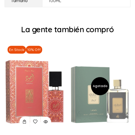
Tamaño
100ML
La gente también compró
En Stock
10% Off