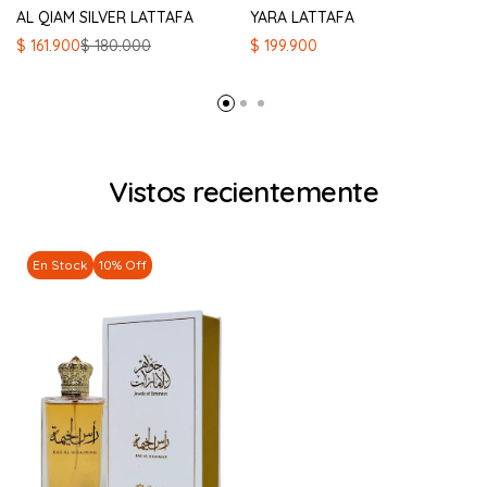
AL QIAM SILVER LATTAFA
YARA LATTAFA
El
El
$
161.900
$
180.000
$
199.900
precio
precio
original
actual
era:
es:
$ 180.000.
$ 161.900.
Vistos recientemente
En Stock
10% Off