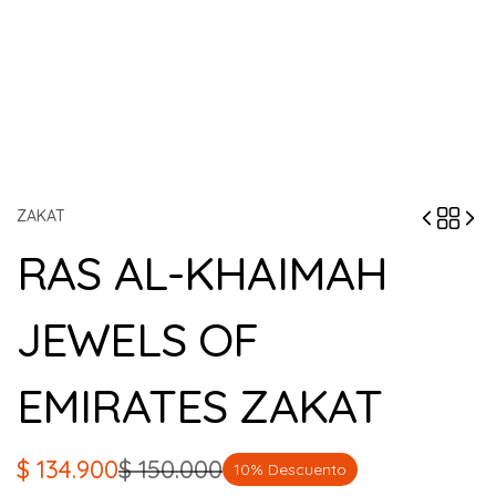
ZAKAT
RAS AL-KHAIMAH
JEWELS OF
EMIRATES ZAKAT
$
134.900
$
150.000
10% Descuento
El
El