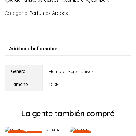
Añadir a lista de deseos
Comparar
Compartir
Categoria:
Perfumes Árabes
Additional information
Genero
Hombre
,
Mujer
,
Unisex
Tamaño
100ML
La gente también compró
En Stock
10% Off
En Stock