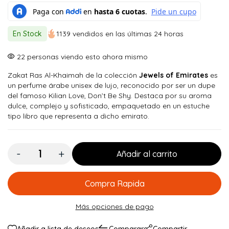
precio
precio
original
actual
En Stock
1139 vendidos en las últimas 24 horas
era:
es:
$ 150.000.
$ 134.900.
22
personas viendo esto ahora mismo
Zakat Ras Al-Khaimah de la colección
Jewels of Emirates
es
un perfume árabe unisex de lujo, reconocido por ser un dupe
del famoso Kilian
Love, Don’t Be Shy
. Destaca por su aroma
dulce, complejo y sofisticado, empaquetado en un estuche
tipo libro que representa a dicho emirato.
Cantidad:
Añadir al carrito
Compra Rapida
Más opciones de pago