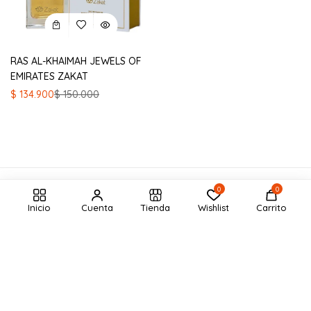
RAS AL-KHAIMAH JEWELS OF
EMIRATES ZAKAT
El
El
$
134.900
$
150.000
precio
precio
original
actual
era:
es:
$ 150.000.
$ 134.900.
0
0
Inicio
Cuenta
Tienda
Wishlist
Carrito
Cantidad:
Añadir Al Carrito
Contacto Comercial
Suscríbete al Boletín Informativo