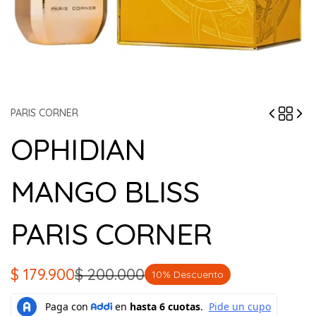
PARIS CORNER
OPHIDIAN
MANGO BLISS
PARIS CORNER
$
179.900
$
200.000
10% Descuento
El
El
precio
precio