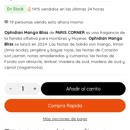
original
actual
En Stock
1415 vendidos en las últimas 24 horas
era:
es:
$ 200.000.
$ 179.900.
19
personas viendo esto ahora mismo
Ophidian Mango Bliss
de
PARIS CORNER
es una fragancia de
la familia olfativa para Hombres y Mujeres.
Ophidian Mango
Bliss
se lanzó en 2024. Las Notas de Salida son mango, limón
(lima ácida), jengibre y bayas rojas; las Notas de Corazón
son jazmín, notas amaderadas y cumarina; las Notas de
Fondo son almizcle, ámbar, madera de oud, madera de oud y
cipriol (nagarmota).
Cantidad:
Añadir al carrito
Compra Rapida
Más opciones de pago