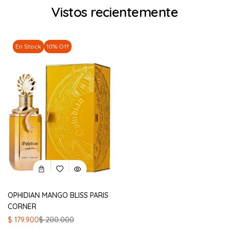
Vistos recientemente
En Stock
10% Off
OPHIDIAN MANGO BLISS PARIS
CORNER
El
El
$
179.900
$
200.000