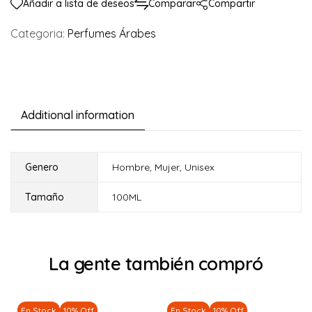
Añadir a lista de deseos
Comparar
Compartir
Categoria:
Perfumes Árabes
Additional information
Genero
Hombre
,
Mujer
,
Unisex
Tamaño
100ML
La gente también compró
En Stock
10% Off
En Stock
10% Off