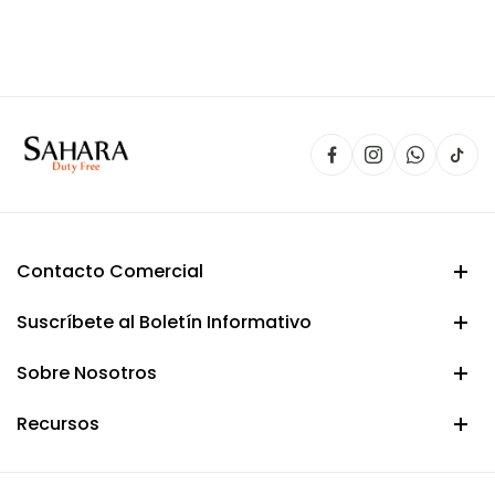
precio
precio
original
actual
era:
es:
$ 200.000.
$ 179.900.
Contacto Comercial
Suscríbete al Boletín Informativo
Sobre Nosotros
Recursos