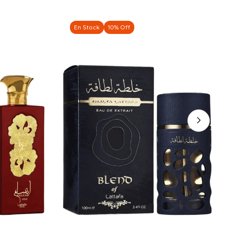
En Stock
10% Off