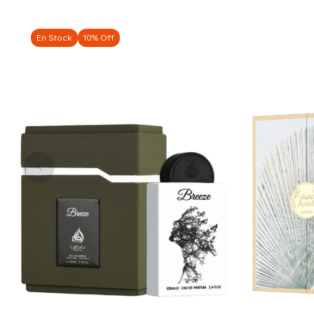
En Stock
10% Off