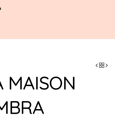
A
A MAISON
MBRA