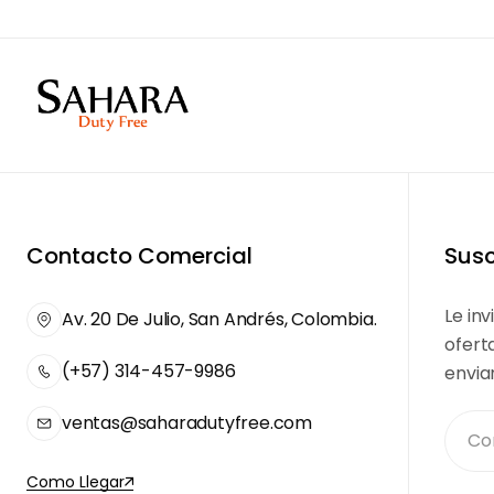
Contacto Comercial
Susc
Le inv
Av. 20 De Julio, San Andrés, Colombia.
ofert
(+57) 314-457-9986
envia
ventas@saharadutyfree.com
Como Llegar