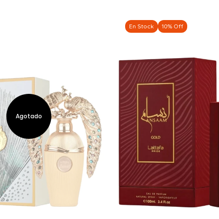
En Stock
10% Off