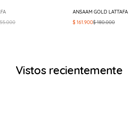
AFA
ANSAAM GOLD LATTAFA
El
El
55.000
$
161.900
$
180.000
precio
precio
original
actual
era:
es:
$ 180.000.
$ 161.900.
Vistos recientemente