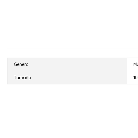
Genero
Mu
Tamaño
1