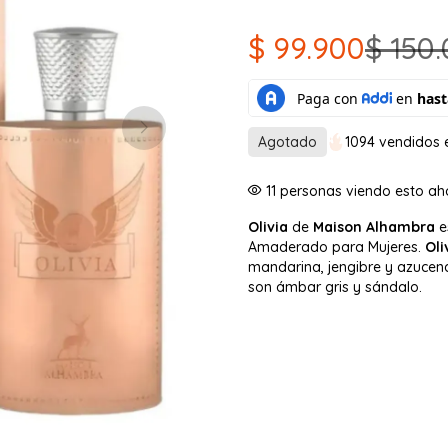
$
99.900
$
150.
El
El
precio
precio
original
actual
Agotado
1094 vendidos e
era:
es:
11
personas viendo esto a
$ 150.000.
$ 99.900.
Olivia
de
Maison Alhambra
es
Amaderado para Mujeres.
Oli
mandarina, jengibre y azucena
son ámbar gris y sándalo.