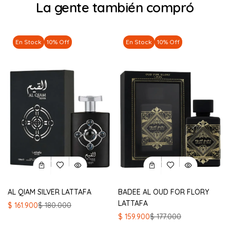
La gente también compró
En Stock
10% Off
En Stock
10% Off
AL QIAM SILVER LATTAFA
BADEE AL OUD FOR FLORY
LATTAFA
El
El
$
161.900
$
180.000
precio
precio
El
El
$
159.900
$
177.000
original
actual
precio
precio