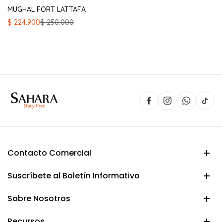
MUGHAL FORT LATTAFA
El
El
$
224.900
$
250.000
precio
precio
original
actual
era:
es:
$ 250.000.
$ 224.900.
Contacto Comercial
Suscríbete al Boletín Informativo
Sobre Nosotros
Recursos