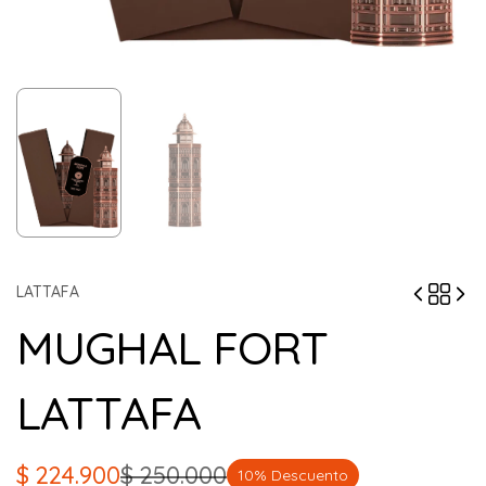
LATTAFA
MUGHAL FORT
LATTAFA
$
224.900
$
250.000
10% Descuento