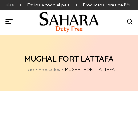
inales
Envios a todo el pais
Productos libres de IVA
MUGHAL FORT LATTAFA
Inicio
Productos
MUGHAL FORT LATTAFA