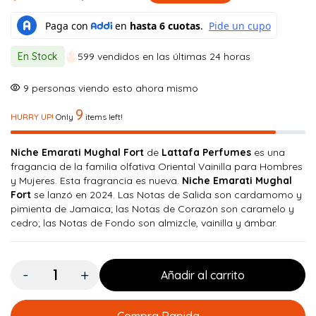
El
El
precio
precio
original
actual
En Stock
599 vendidos en las últimas 24 horas
era:
es:
$ 250.000.
$ 224.900.
9
personas viendo esto ahora mismo
9
HURRY UP!
Only
items left!
Niche Emarati Mughal Fort
de
Lattafa Perfumes
es una
fragancia de la familia olfativa Oriental Vainilla para Hombres
y Mujeres. Esta fragrancia es nueva.
Niche Emarati Mughal
Fort
se lanzó en 2024. Las Notas de Salida son cardamomo y
pimienta de Jamaica; las Notas de Corazón son caramelo y
cedro; las Notas de Fondo son almizcle, vainilla y ámbar.
Cantidad:
Añadir al carrito