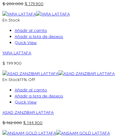
El
El
$
200.000
$
179.900
precio
precio
original
actual
En Stock
era:
es:
$ 200.000.
$ 179.900.
Añadir al carrito
Añadir a lista de deseos
Quick View
YARA LATTAFA
$
199.900
En Stock
11% Off
Añadir al carrito
Añadir a lista de deseos
Quick View
ASAD ZANZIBAR LATTAFA
El
El
$
162.000
$
144.900
precio
precio
original
actual