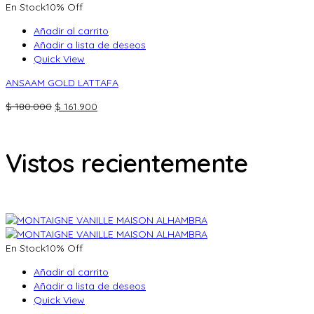
En Stock
10% Off
era:
es:
$ 162.000.
$ 144.900.
Añadir al carrito
Añadir a lista de deseos
Quick View
ANSAAM GOLD LATTAFA
El
El
$
180.000
$
161.900
precio
precio
original
actual
era:
es:
Vistos recientemente
$ 180.000.
$ 161.900.
En Stock
10% Off
Añadir al carrito
Añadir a lista de deseos
Quick View