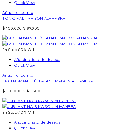
Quick View
Añadir al carrito
TONIC MALT MAISON ALHAMBRA
El
El
$
100.000
$
89.900
precio
precio
original
actual
era:
es:
En Stock
10% Off
$ 100.000.
$ 89.900.
Añadir a lista de deseos
Quick View
Añadir al carrito
LA CHARMANTE ÉCLATANT MAISON ALHAMBRA
El
El
$
180.000
$
161.900
precio
precio
original
actual
era:
es:
En Stock
10% Off
$ 180.000.
$ 161.900.
Añadir a lista de deseos
Quick View