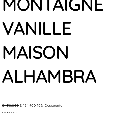
MONTAIGNE
VANILLE
MAISON
ALHAMBRA
El
El
$
150.000
$
134.900
10% Descuento
precio
precio