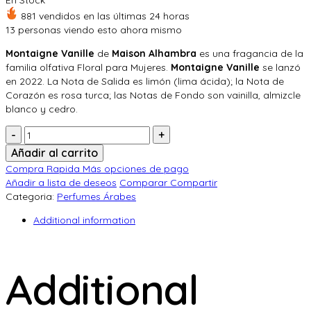
En Stock
original
actual
881 vendidos en las últimas 24 horas
era:
es:
13
personas viendo esto ahora mismo
$ 150.000.
$ 134.900.
Montaigne Vanille
de
Maison Alhambra
es una fragancia de la
familia olfativa Floral para Mujeres.
Montaigne Vanille
se lanzó
en 2022. La Nota de Salida es limón (lima ácida); la Nota de
Corazón es rosa turca; las Notas de Fondo son vainilla, almizcle
blanco y cedro.
Cantidad:
Añadir al carrito
Compra Rapida
Más opciones de pago
Añadir a lista de deseos
Comparar
Compartir
Categoria:
Perfumes Árabes
Additional information
Additional