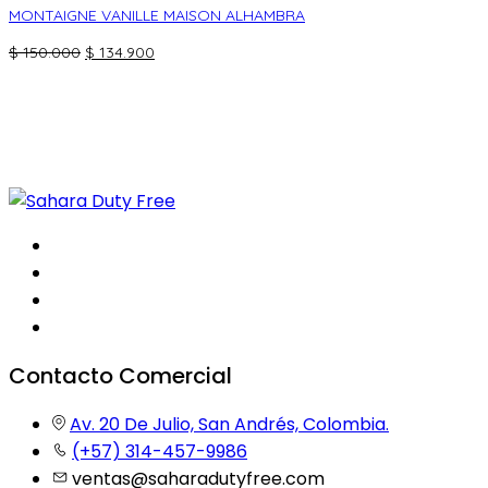
MONTAIGNE VANILLE MAISON ALHAMBRA
El
El
$
150.000
$
134.900
precio
precio
original
actual
era:
es:
$ 150.000.
$ 134.900.
Contacto Comercial
Av. 20 De Julio, San Andrés, Colombia.
(+57) 314-457-9986
ventas@saharadutyfree.com