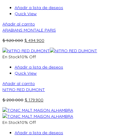
$ 144.000.
$ 129.900.
Añadir a lista de deseos
Quick View
Añadir al carrito
ARABIANS MONTALE PARIS
El
El
$
520.000
$
494.900
precio
precio
original
actual
En Stock
10% Off
era:
es:
$ 520.000.
$ 494.900.
Añadir a lista de deseos
Quick View
Añadir al carrito
NITRO RED DUMONT
El
El
$
200.000
$
179.900
precio
precio
original
actual
era:
es:
En Stock
10% Off
$ 200.000.
$ 179.900.
Añadir a lista de deseos