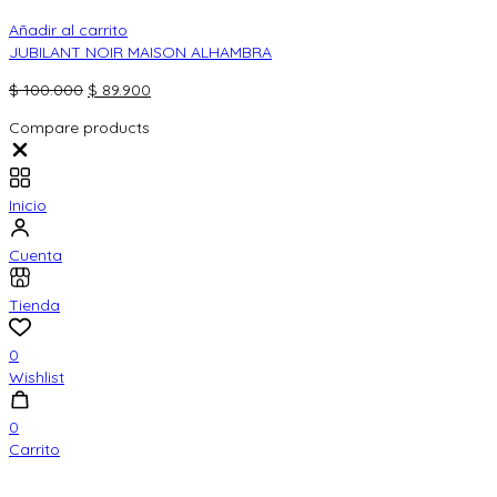
Añadir al carrito
JUBILANT NOIR MAISON ALHAMBRA
El
El
$
100.000
$
89.900
precio
precio
Compare products
original
actual
Close
era:
es:
$ 100.000.
$ 89.900.
Inicio
Cuenta
Tienda
0
Wishlist
0
Carrito