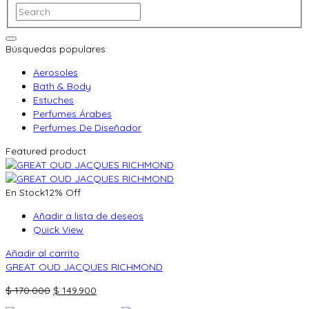
Búsquedas populares:
Aerosoles
Bath & Body
Estuches
Perfumes Árabes
Perfumes De Diseñador
Featured product
En Stock
12% Off
Añadir a lista de deseos
Quick View
Añadir al carrito
GREAT OUD JACQUES RICHMOND
El
El
$
170.000
$
149.900
precio
precio