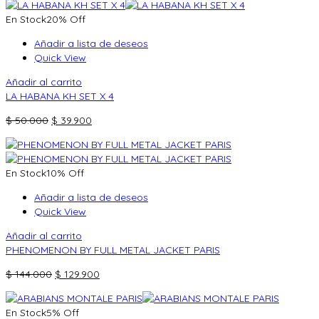
original
actual
En Stock
20% Off
era:
es:
$ 170.000.
$ 149.900.
Añadir a lista de deseos
Quick View
Añadir al carrito
LA HABANA KH SET X 4
El
El
$
50.000
$
39.900
precio
precio
original
actual
era:
es:
En Stock
10% Off
$ 50.000.
$ 39.900.
Añadir a lista de deseos
Quick View
Añadir al carrito
PHENOMENON BY FULL METAL JACKET PARIS
El
El
$
144.000
$
129.900
precio
precio
original
actual
En Stock
5% Off
era:
es: