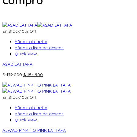
compró
En Stock
10% Off
Añadir al carrito
Añadir a lista de deseos
Quick View
ASAD LATTAFA
El
El
$
172.000
$
154.900
precio
precio
original
actual
era:
es:
En Stock
10% Off
$ 172.000.
$ 154.900.
Añadir al carrito
Añadir a lista de deseos
Quick View
AJWAD PINK TO PINK LATTAFA