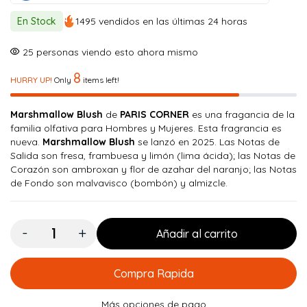
original
actual
En Stock
1495 vendidos en las últimas 24 horas
era:
es:
$ 180.000.
$ 161.900.
25
personas viendo esto ahora mismo
8
HURRY UP!
Only
items left!
Marshmallow Blush
de
PARIS CORNER
es una fragancia de la
familia olfativa para Hombres y Mujeres. Esta fragrancia es
nueva.
Marshmallow Blush
se lanzó en 2025. Las Notas de
Salida son fresa, frambuesa y limón (lima ácida); las Notas de
Corazón son ambroxan y flor de azahar del naranjo; las Notas
de Fondo son malvavisco (bombón) y almizcle.
Cantidad:
Añadir al carrito
Compra Rapida
Más opciones de pago