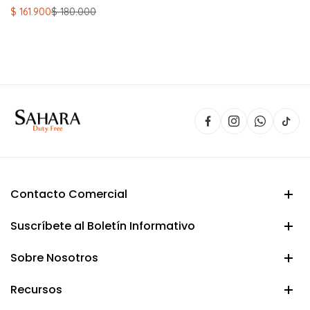
El
El
$
161.900
$
180.000
precio
precio
original
actual
era:
es:
$ 180.000.
$ 161.900.
Contacto Comercial
Suscríbete al Boletín Informativo
Sobre Nosotros
Recursos