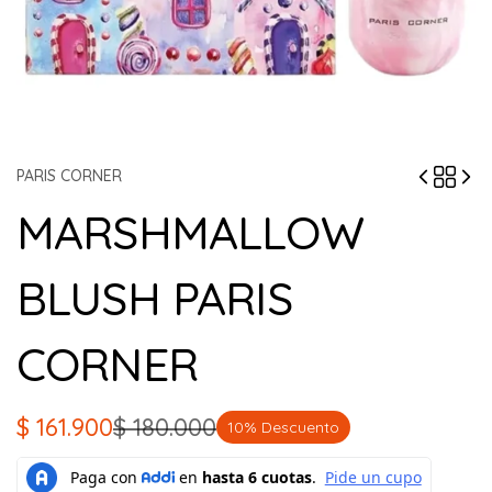
PARIS CORNER
MARSHMALLOW
BLUSH PARIS
CORNER
$
161.900
$
180.000
10% Descuento
El
El
precio
precio