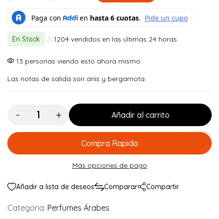
El
El
precio
precio
original
actual
En Stock
1204 vendidos en las últimas 24 horas
era:
es:
$ 180.000.
$ 161.900.
5
personas viendo esto ahora mismo
Las notas de salida son anís y bergamota
Cantidad:
Añadir al carrito
Compra Rapida
Más opciones de pago
Añadir a lista de deseos
Comparar
Compartir
Categoria:
Perfumes Árabes