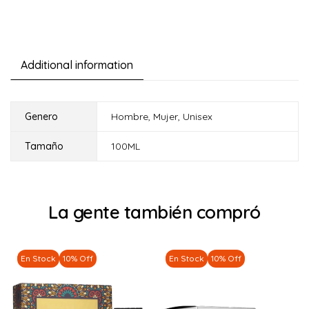
Additional information
Genero
Hombre
,
Mujer
,
Unisex
Tamaño
100ML
La gente también compró
En Stock
10% Off
En Stock
10% Off