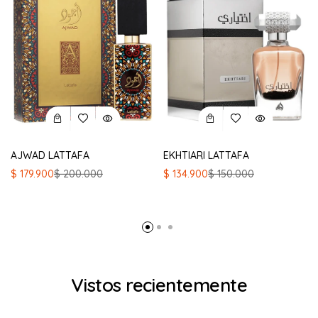
AJWAD LATTAFA
EKHTIARI LATTAFA
El
El
El
El
$
179.900
$
200.000
$
134.900
$
150.000
precio
precio
precio
precio
original
actual
original
actual
era:
es:
era:
es:
$ 200.000.
$ 179.900.
$ 150.000.
$ 134.900.
Vistos recientemente