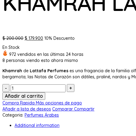
KHAMRAH LA
El
El
$
200.000
$
179.900
10% Descuento
precio
precio
En Stock
original
actual
972 vendidos en las últimas 24 horas
era:
es:
8
personas viendo esto ahora mismo
$ 200.000.
$ 179.900.
Khamrah
de
Lattafa Perfumes
es una fragancia de la familia o
bergamota; las Notas de Corazón son dátiles, praliné, nardos y M
Cantidad:
Añadir al carrito
Compra Rapida
Más opciones de pago
Añadir a lista de deseos
Comparar
Compartir
Categoria:
Perfumes Árabes
Additional information