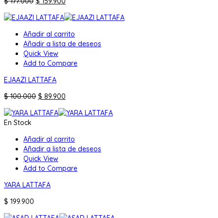
El
El
$
177.000
$
159.900
precio
precio
original
actual
era:
es:
Añadir al carrito
$ 177.000.
$ 159.900.
Añadir a lista de deseos
Quick View
Add to Compare
EJAAZI LATTAFA
El
El
$
100.000
$
89.900
precio
precio
original
actual
En Stock
era:
es:
$ 100.000.
$ 89.900.
Añadir al carrito
Añadir a lista de deseos
Quick View
Add to Compare
YARA LATTAFA
$
199.900