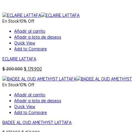
En Stock
10% Off
Añadir al carrito
Añadir a lista de deseos
Quick View
Add to Compare
ECLAIRE LATTAFA
El
El
$
200.000
$
179.900
precio
precio
original
actual
En Stock
10% Off
era:
es:
$ 200.000.
$ 179.900.
Añadir al carrito
Añadir a lista de deseos
Quick View
Add to Compare
BADEE AL OUD AMETHYST LATTAFA