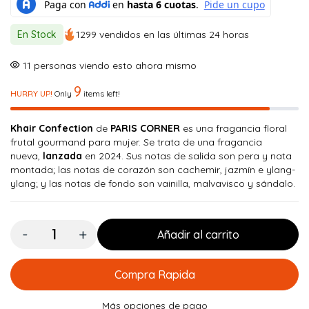
precio
precio
original
actual
En Stock
1299 vendidos en las últimas 24 horas
era:
es:
$ 100.000.
$ 89.900.
11
personas viendo esto ahora mismo
9
HURRY UP!
Only
items left!
Khair Confection
de
PARIS CORNER
es una fragancia floral
frutal gourmand para mujer. Se trata de una fragancia
nueva,
lanzada
en 2024. Sus notas de salida son pera y nata
montada; las notas de corazón son cachemir, jazmín e ylang-
ylang; y las notas de fondo son vainilla, malvavisco y sándalo.
Cantidad:
Añadir al carrito
Compra Rapida
Más opciones de pago