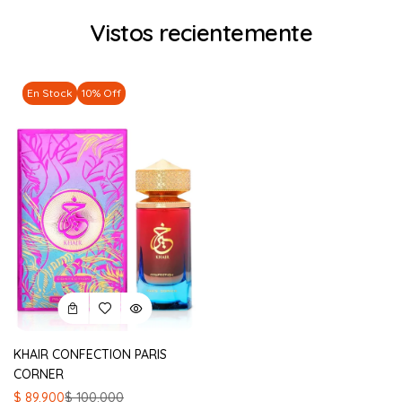
Vistos recientemente
En Stock
10% Off
KHAIR CONFECTION PARIS
CORNER
El
El
$
89.900
$
100.000