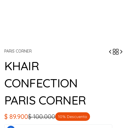
PARIS CORNER
KHAIR
CONFECTION
PARIS CORNER
$
89.900
$
100.000
10% Descuento
El
El