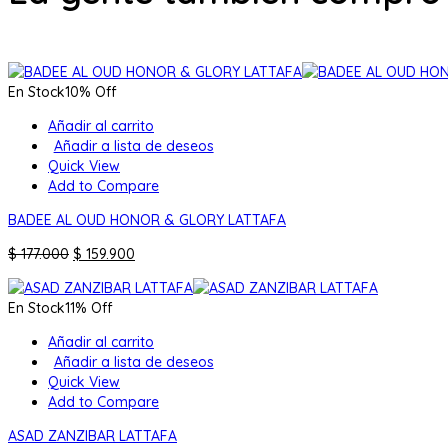
En Stock
10% Off
Añadir al carrito
Añadir a lista de deseos
Quick View
Add to Compare
BADEE AL OUD HONOR & GLORY LATTAFA
El
El
$
177.000
$
159.900
precio
precio
original
actual
En Stock
11% Off
era:
es:
$ 177.000.
$ 159.900.
Añadir al carrito
Añadir a lista de deseos
Quick View
Add to Compare
ASAD ZANZIBAR LATTAFA