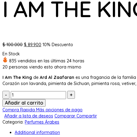
I AM THE KI
El
El
$
100.000
$
89.900
10% Descuento
precio
precio
En Stock
original
actual
835 vendidos en las últimas 24 horas
era:
es:
20
personas viendo esto ahora mismo
$ 100.000.
$ 89.900.
I Am The King
de
Ard Al Zaafaran
es una fragancia de la familia
Corazón son lavanda, pimienta de Sichuan, pimienta rosa, vetiver
Cantidad:
Añadir al carrito
Compra Rapida
Más opciones de pago
Añadir a lista de deseos
Comparar
Compartir
Categoria:
Perfumes Árabes
Additional information