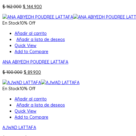
El
El
$
162.000
$
144.900
precio
precio
original
actual
En Stock
10% Off
era:
es:
$ 162.000.
$ 144.900.
Añadir al carrito
Añadir a lista de deseos
Quick View
Add to Compare
ANA ABIYEDH POUDREE LATTAFA
El
El
$
100.000
$
89.900
precio
precio
original
actual
En Stock
10% Off
era:
es:
$ 100.000.
$ 89.900.
Añadir al carrito
Añadir a lista de deseos
Quick View
Add to Compare
AJWAD LATTAFA