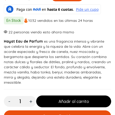
El
El
precio
precio
original
actual
En Stock
1032 vendidos en las últimas 24 horas
era:
es:
$ 150.000.
$ 134.900.
23
personas viendo esto ahora mismo
Hayat Eau de Parfum
es una fragancia intensa y vibrante
que celebra la energía y la riqueza de la vida. Abre con un
acorde especiado y fresco de canela, nuez moscada y
bergamota que despierta los sentidos. Su corazón combina
notas dulces y florales de dátiles, praliné y nardos, creando un
carácter cálido y seductor. El fondo, profundo y envolvente,
mezcla vainilla, haba tonka, benjuí, maderas ambaradas,
mirra y akigala, dejando una estela duradera, elegante e
irresistible.
Cantidad:
Añadir al carrito