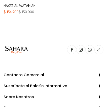
HAYAT AL WATANIAH
El
El
$
134.900
$
150.000
precio
precio
original
actual
era:
es:
$ 150.000.
$ 134.900.
Contacto Comercial
Suscríbete al Boletín Informativo
Sobre Nosotros