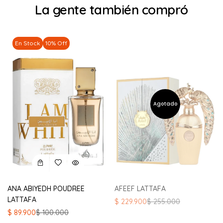
La gente también compró
En Stock
10% Off
ANA ABIYEDH POUDREE
AFEEF LATTAFA
LATTAFA
El
El
$
229.900
$
255.000
precio
precio
El
El
$
89.900
$
100.000
original
actual
precio
precio