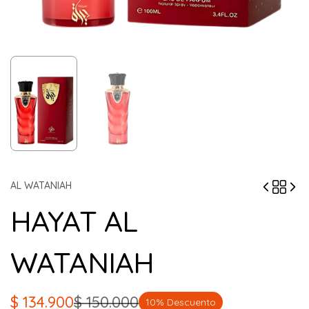
AL WATANIAH
HAYAT AL
WATANIAH
$
134.900
$
150.000
10% Descuento