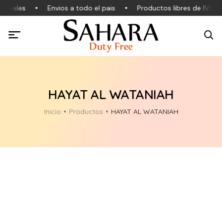
ginales
Envios a todo el pais
Productos libres de IVA
HAYAT AL WATANIAH
Inicio
Productos
HAYAT AL WATANIAH