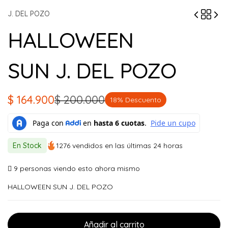
J. DEL POZO
HALLOWEEN
SUN J. DEL POZO
$
164.900
$
200.000
18% Descuento
El
El
precio
precio
original
actual
En Stock
1276 vendidos en las últimas 24 horas
era:
es:
$ 200.000.
$ 164.900.
9
personas viendo esto ahora mismo
HALLOWEEN SUN J. DEL POZO
Añadir al carrito