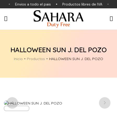
es
Envios a todo el pais
Productos libres de IVA
Pr
HALLOWEEN SUN J. DEL POZO
Inicio
Productos
HALLOWEEN SUN J. DEL POZO