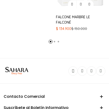
FALCONE MARBRE LE
FALCONÉ
El
El
$
134.900
$
150.000
precio
precio
original
actual
era:
es:
$ 150.000.
$ 134.900.
Contacto Comercial
Suscríbete al Boletín Informativo