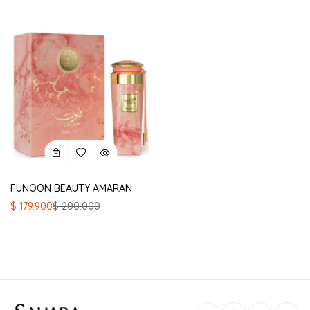
FUNOON BEAUTY AMARAN
El
El
$
179.900
$
200.000
precio
precio
original
actual
era:
es:
$ 200.000.
$ 179.900.