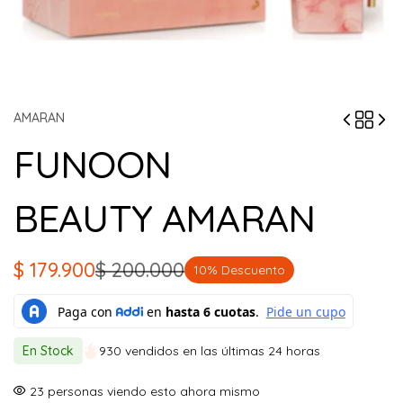
AMARAN
FUNOON
BEAUTY AMARAN
$
179.900
$
200.000
10% Descuento
El
El
precio
precio
original
actual
En Stock
930 vendidos en las últimas 24 horas
era:
es:
$ 200.000.
$ 179.900.
23
personas viendo esto ahora mismo