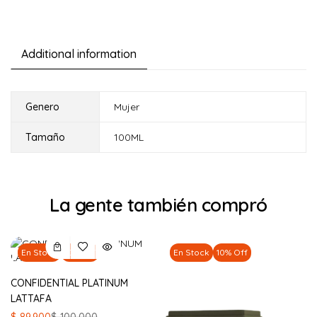
Additional information
Genero
Mujer
Tamaño
100ML
La gente también compró
En Stock
10% Off
En Stock
10% Off
CONFIDENTIAL PLATINUM
LATTAFA
El
El