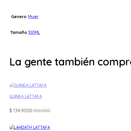
Genero
Mujer
Tamaño
100ML
La gente también compr
GUINEA LATTAFA
El
El
$
134.900
$
150.000
precio
precio
original
actual