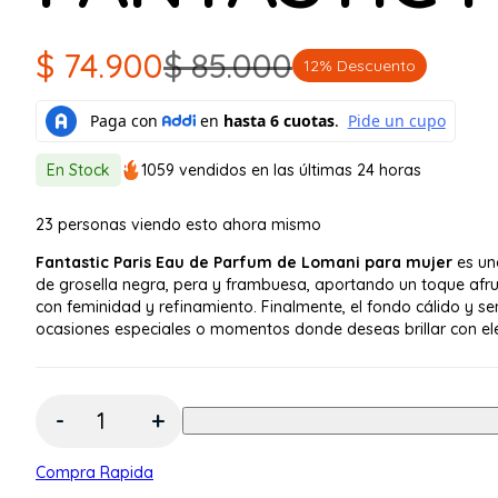
$
74.900
$
85.000
12% Descuento
El
El
precio
precio
original
actual
En Stock
1059 vendidos en las últimas 24 horas
era:
es:
23
personas viendo esto ahora mismo
$ 85.000.
$ 74.900.
Fantastic Paris Eau de Parfum de Lomani para mujer
es una
de grosella negra, pera y frambuesa, aportando un toque afrut
con feminidad y refinamiento. Finalmente, el fondo cálido y sen
ocasiones especiales o momentos donde deseas brillar con el
Cantidad:
Compra Rapida