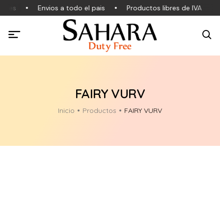
ales
Envios a todo el pais
Productos libres de IVA
FAIRY VURV
Inicio
Productos
FAIRY VURV