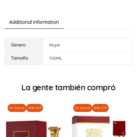
Additional information
Genero
Mujer
Tamaño
100ML
La gente también compró
En Stock
10% Off
En Stock
10% Off