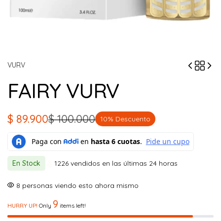
VURV
FAIRY VURV
$
89.900
$
100.000
10% Descuento
El
El
precio
precio
original
actual
En Stock
1226 vendidos en las últimas 24 horas
era:
es:
$ 100.000.
$ 89.900.
8
personas viendo esto ahora mismo
9
HURRY UP!
Only
items left!