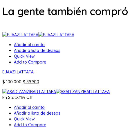
La gente también compró
Añadir al carrito
Añadir a lista de deseos
Quick View
Add to Compare
EJAAZI LATTAFA
El
El
$
100.000
$
89.900
precio
precio
original
actual
En Stock
11% Off
era:
es:
$ 100.000.
$ 89.900.
Añadir al carrito
Añadir a lista de deseos
Quick View
Add to Compare