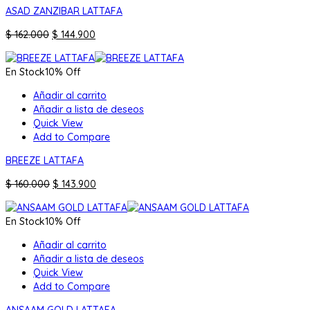
ASAD ZANZIBAR LATTAFA
El
El
$
162.000
$
144.900
precio
precio
original
actual
En Stock
10% Off
era:
es:
$ 162.000.
$ 144.900.
Añadir al carrito
Añadir a lista de deseos
Quick View
Add to Compare
BREEZE LATTAFA
El
El
$
160.000
$
143.900
precio
precio
original
actual
En Stock
10% Off
era:
es:
$ 160.000.
$ 143.900.
Añadir al carrito
Añadir a lista de deseos
Quick View
Add to Compare
ANSAAM GOLD LATTAFA