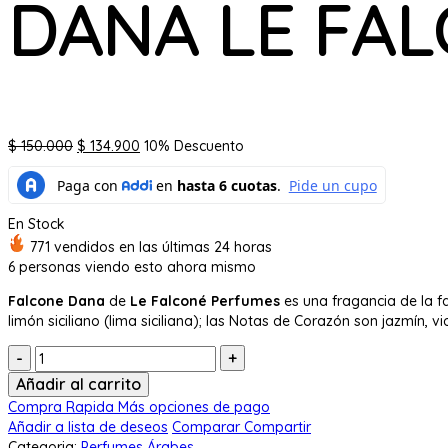
DANA LE FA
El
El
$
150.000
$
134.900
10% Descuento
precio
precio
original
actual
era:
es:
En Stock
$ 150.000.
$ 134.900.
771 vendidos en las últimas 24 horas
6
personas viendo esto ahora mismo
Falcone Dana
de
Le Falconé Perfumes
es una fragancia de la fa
limón siciliano (lima siciliana); las Notas de Corazón son jazmín, v
Cantidad:
Añadir al carrito
Compra Rapida
Más opciones de pago
Añadir a lista de deseos
Comparar
Compartir
Categoria:
Perfumes Árabes