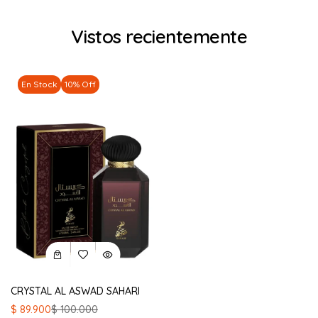
Vistos recientemente
En Stock
10% Off
CRYSTAL AL ASWAD SAHARI
El
El
$
89.900
$
100.000