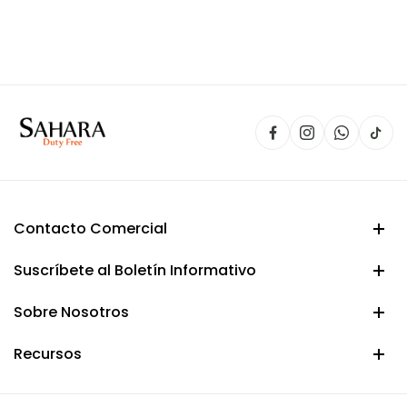
precio
precio
original
actual
era:
es:
$ 100.000.
$ 89.900.
Contacto Comercial
Suscríbete al Boletín Informativo
Sobre Nosotros
Recursos