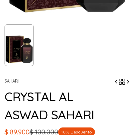
SAHARI
CRYSTAL AL
ASWAD SAHARI
$
89.900
$
100.000
10% Descuento