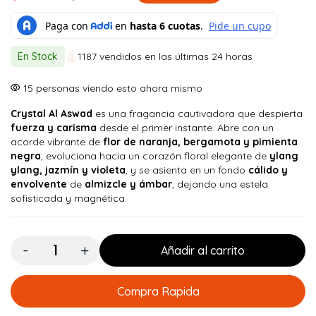
El
El
precio
precio
original
actual
En Stock
1187 vendidos en las últimas 24 horas
era:
es:
$ 100.000.
$ 89.900.
15
personas viendo esto ahora mismo
Crystal Al Aswad
es una fragancia cautivadora que despierta
fuerza y carisma
desde el primer instante. Abre con un
acorde vibrante de
flor de naranja, bergamota y pimienta
negra
, evoluciona hacia un corazón floral elegante de
ylang
ylang, jazmín y violeta
, y se asienta en un fondo
cálido y
envolvente
de
almizcle y ámbar
, dejando una estela
sofisticada y magnética.
Cantidad:
Añadir al carrito
Compra Rapida