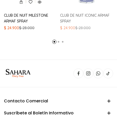
CLUB DE NUIT MILESTONE
CLUB DE NUIT ICONIC ARMAF
ARMAF SPRAY
SPRAY
El
El
El
El
$
24.900
$
28.000
$
24.900
$
28.000
precio
precio
precio
precio
original
actual
original
actual
era:
es:
era:
es:
$ 28.000.
$ 24.900.
$ 28.000.
$ 24.900.
Contacto Comercial
Suscríbete al Boletín Informativo