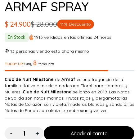
ARMAF SPRAY
$
24.900
$
28.000
11% Descuento
El
El
precio
precio
En Stock
1913 vendidos en las últimas 24 horas
original
actual
13
personas viendo esto ahora mismo
era:
es:
8
$ 28.000.
$ 24.900.
HURRY UP!
Only
items left!
Club de Nuit Milestone
de
Armaf
es una fragancia de la
familia olfativa Almizcle Amaderado Floral para Hombres y
Mujeres.
Club de Nuit Milestone
se lanzó en 2019. Las Notas
de Salida son notas marinas, Frutas rojas y bergamota; las
Notas de Corazón son violeta, maderas blancas y sándalo; las
Notas de Fondo son almizcle, ambroxan y vetiver.
Cantidad:
Añadir al carrito