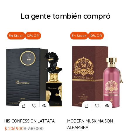
La gente también compró
En Stock
10% Off
En Stock
10% Off
HIS CONFESSION LATTAFA
MODERN MUSK MAISON
ALHAMBRA
El
El
$
206.900
$
230.000