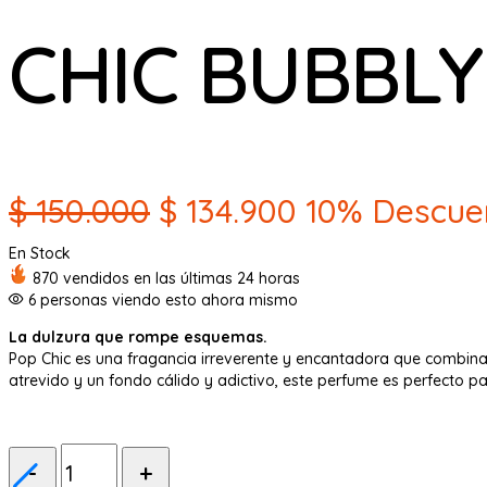
CHIC BUBBLY
El
El
$
150.000
$
134.900
10% Descue
precio
precio
En Stock
870 vendidos en las últimas 24 horas
original
actual
6
personas viendo esto ahora mismo
era:
es:
La dulzura que rompe esquemas.
Pop Chic es una fragancia irreverente y encantadora que combina
$ 150.000.
$ 134.900.
atrevido y un fondo cálido y adictivo, este perfume es perfecto pa
Cantidad: