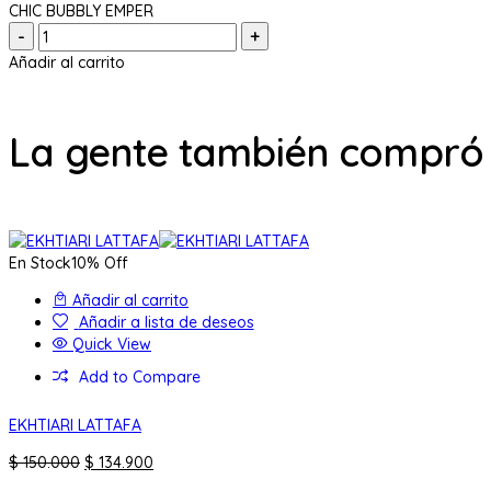
CHIC BUBBLY EMPER
Cantidad:
Añadir al carrito
La gente también compró
En Stock
10% Off
Añadir al carrito
Añadir a lista de deseos
Quick View
Add to Compare
EKHTIARI LATTAFA
El
El
$
150.000
$
134.900
precio
precio