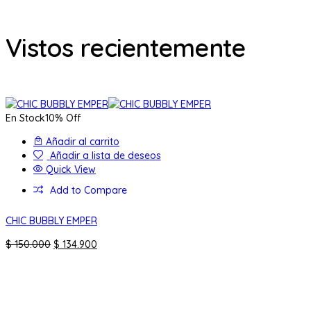
original
actual
era:
es:
$ 150.000.
$ 134.900.
Vistos recientemente
En Stock
10% Off
Añadir al carrito
Añadir a lista de deseos
Quick View
Add to Compare
CHIC BUBBLY EMPER
El
El
$
150.000
$
134.900
precio
precio
original
actual
era:
es:
$ 150.000.
$ 134.900.