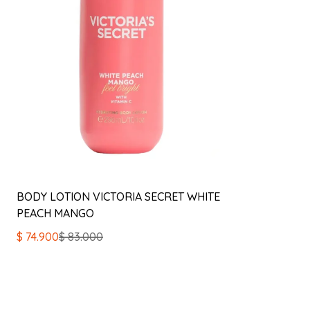
BODY LOTION VICTORIA SECRET WHITE
PEACH MANGO
El
El
$
74.900
$
83.000
precio
precio
original
actual
era:
es:
$ 83.000.
$ 74.900.