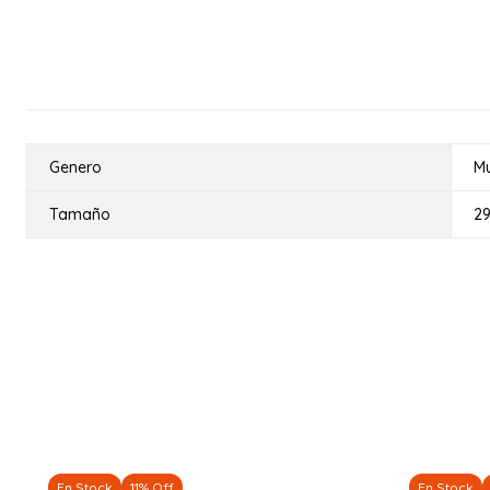
Genero
Mu
Tamaño
2
En Stock
11% Off
En Stock