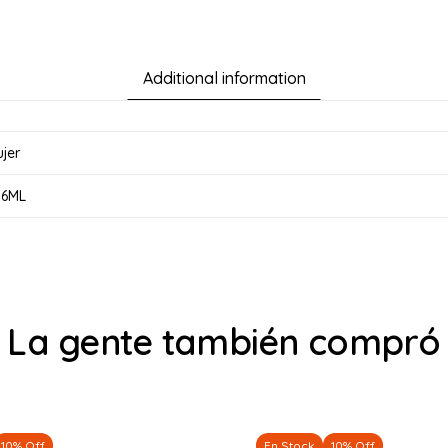
Additional information
jer
96ML
La gente también compró
10% Off
En Stock
10% Off