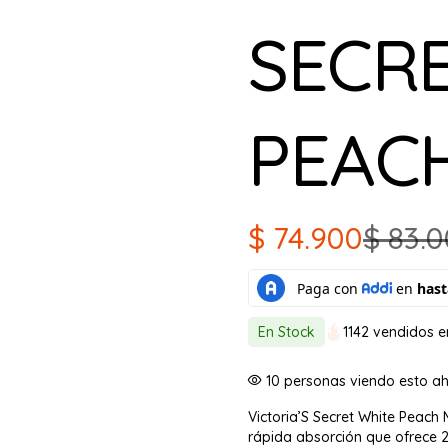
SECR
PEAC
$
74.900
$
83.0
El
El
precio
precio
original
actual
En Stock
1142 vendidos e
era:
es:
10
personas viendo esto a
$ 83.000.
$ 74.900.
Victoria’S Secret White Peac
rápida absorción que ofrece 