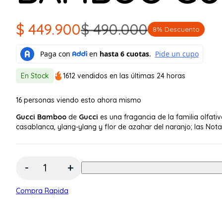
$
449.900
$
490.000
8% Descuento
El
El
precio
precio
original
actual
En Stock
1612 vendidos en las últimas 24 horas
era:
es:
15
personas viendo esto ahora mismo
$ 490.000.
$ 449.900.
Gucci Bamboo
de
Gucci
es una fragancia de la familia olfati
casablanca, ylang-ylang y flor de azahar del naranjo; las Nota
Cantidad:
Compra Rapida