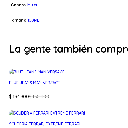
Genero
Mujer
Tamaño
100ML
La gente también compr
En Stock
10% Off
BLUE JEANS MAN VERSACE
El
El
$
134.900
$
150.000
precio
precio
original
actual
era:
es:
En Stock
14% Off
$ 150.000.
$ 134.900.
SCUDERIA FERRARI EXTREME FERRARI