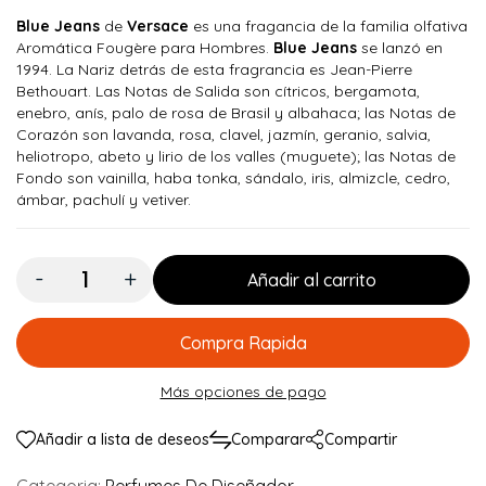
Blue Jeans
de
Versace
es una fragancia de la familia olfativa
Aromática Fougère para Hombres.
Blue Jeans
se lanzó en
1994. La Nariz detrás de esta fragrancia es Jean-Pierre
Bethouart. Las Notas de Salida son cítricos, bergamota,
enebro, anís, palo de rosa de Brasil y albahaca; las Notas de
Corazón son lavanda, rosa, clavel, jazmín, geranio, salvia,
heliotropo, abeto y lirio de los valles (muguete); las Notas de
Fondo son vainilla, haba tonka, sándalo, iris, almizcle, cedro,
ámbar, pachulí y vetiver.
Cantidad:
Añadir al carrito
Compra Rapida
Más opciones de pago
Añadir a lista de deseos
Comparar
Compartir
Categoria:
Perfumes De Diseñador