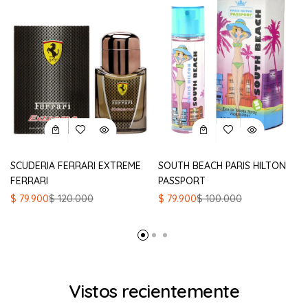
SCUDERIA FERRARI EXTREME
SOUTH BEACH PARIS HILTON
FERRARI
PASSPORT
El
El
El
El
$
79.900
$
120.000
$
79.900
$
100.000
precio
precio
precio
precio
original
actual
original
actual
era:
es:
era:
es:
$ 120.000.
$ 79.900.
$ 100.000.
$ 79.900.
Vistos recientemente