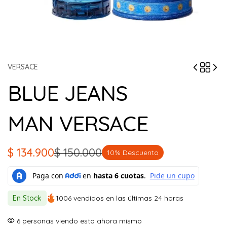
VERSACE
BLUE JEANS
MAN VERSACE
$
134.900
$
150.000
10% Descuento
El
El
precio
precio
original
actual
En Stock
1006 vendidos en las últimas 24 horas
era:
es:
$ 150.000.
$ 134.900.
6
personas viendo esto ahora mismo