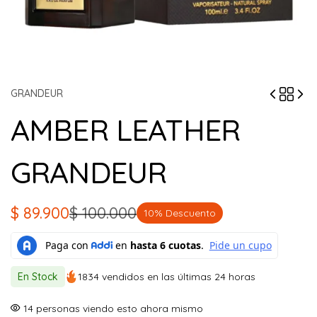
GRANDEUR
AMBER LEATHER
GRANDEUR
$
89.900
$
100.000
10% Descuento
El
El
precio
precio
original
actual
En Stock
1834 vendidos en las últimas 24 horas
era:
es:
$ 100.000.
$ 89.900.
14
personas viendo esto ahora mismo