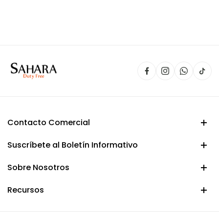
precio
precio
original
actual
era:
es:
$ 100.000.
$ 89.900.
Contacto Comercial
Suscríbete al Boletín Informativo
Sobre Nosotros
Recursos