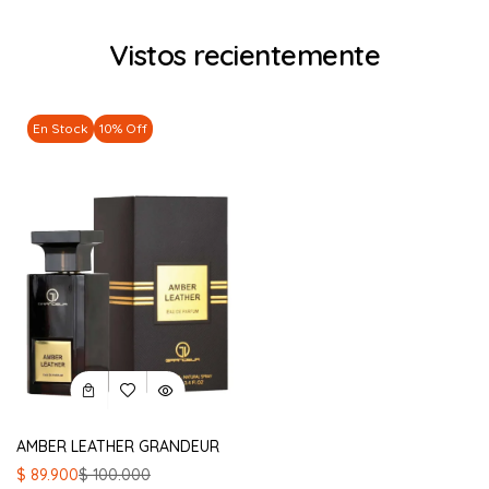
Vistos recientemente
En Stock
10% Off
AMBER LEATHER GRANDEUR
El
El
$
89.900
$
100.000