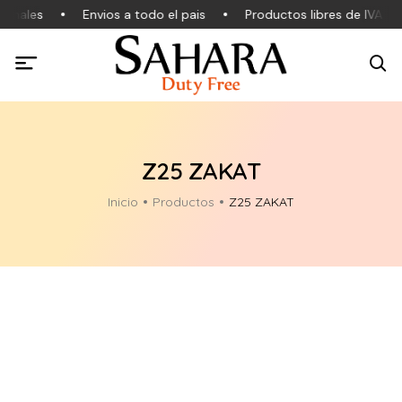
inales
Envios a todo el pais
Productos libres de IVA
Z25 ZAKAT
Inicio
Productos
Z25 ZAKAT