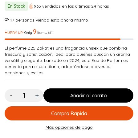
original
actual
En Stock
963 vendidos en las últimas 24 horas
era:
es:
$ 150.000.
$ 134.900.
9
personas viendo esto ahora mismo
9
HURRY UP!
Only
items left!
El perfume Z25 Zakat es una fragancia unisex que combina
frescura y sofisticación, ideal para quienes buscan un aroma
versátil y elegante. Lanzado en 2024, este Eau de Parfum es
perfecto para el uso diario, adaptándose a diversas
ocasiones y estilos.
Cantidad:
Añadir al carrito
Compra Rapida
Más opciones de pago