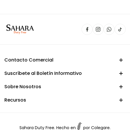
era:
es:
$ 150.000.
$ 134.900.
Contacto Comercial
Suscríbete al Boletín Informativo
Sobre Nosotros
Recursos
Sahara Duty Free. Hecho en
por
Colegare.