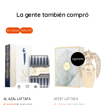
La gente también compró
En Stock
10% Off
AL AZAL LATTAFA
AFEEF LATTAFA
El
El
El
El
$
89.900
$
100.000
$
229.900
$
255.000