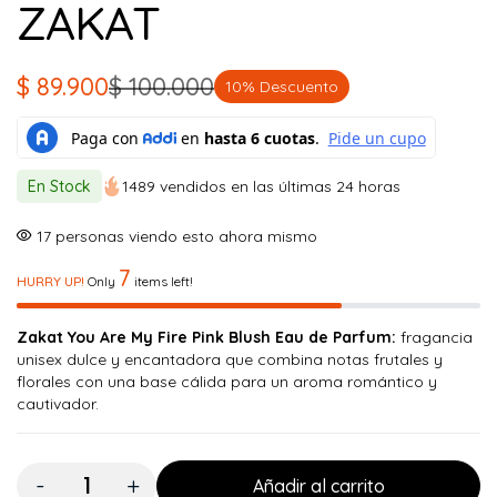
ZAKAT
$
89.900
$
100.000
10% Descuento
El
El
precio
precio
original
actual
En Stock
1489 vendidos en las últimas 24 horas
era:
es:
$ 100.000.
$ 89.900.
17
personas viendo esto ahora mismo
7
HURRY UP!
Only
items left!
Zakat You Are My Fire Pink Blush Eau de Parfum:
fragancia
unisex dulce y encantadora que combina notas frutales y
florales con una base cálida para un aroma romántico y
cautivador.
Cantidad:
Añadir al carrito