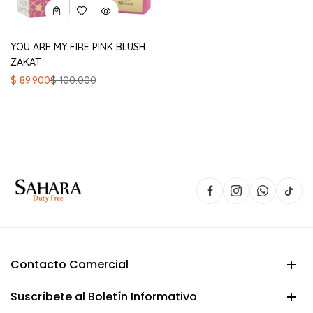
YOU ARE MY FIRE PINK BLUSH
ZAKAT
El
El
$
89.900
$
100.000
precio
precio
original
actual
era:
es:
$ 100.000.
$ 89.900.
Contacto Comercial
Suscríbete al Boletín Informativo