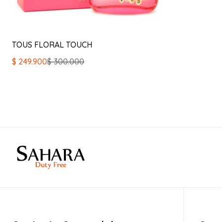
TOUS FLORAL TOUCH
El
El
$
249.900
$
300.000
precio
precio
original
actual
era:
es:
$ 300.000.
$ 249.900.