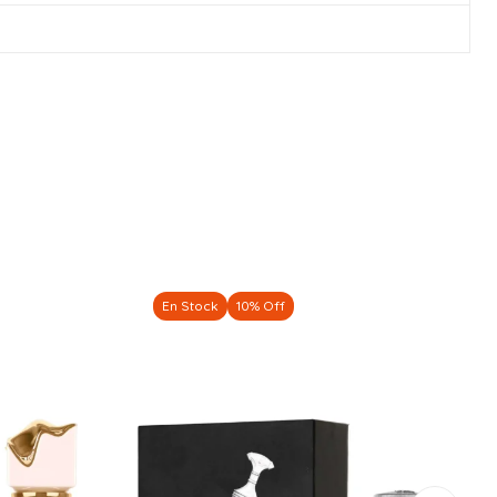
En Stock
10% Off