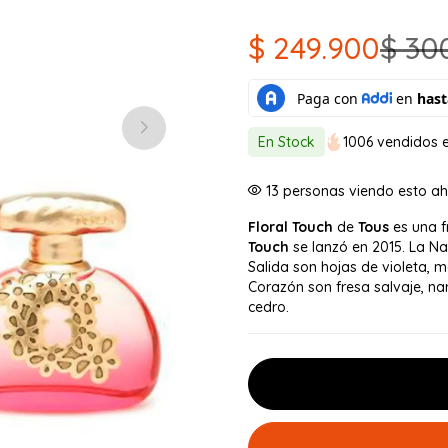
$
249.900
$
30
El
El
precio
precio
original
actual
En Stock
1006 vendidos e
era:
es:
5
personas viendo esto ah
$ 300.000.
$ 249.900.
Floral Touch
de
Tous
es una fr
Touch
se lanzó en 2015. La Na
Salida son hojas de violeta, 
Corazón son fresa salvaje, na
cedro.