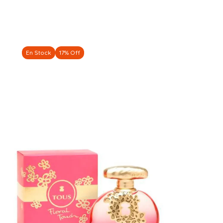
En Stock
17% Off