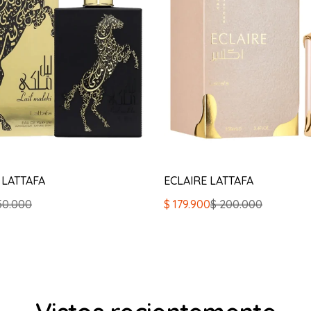
 LATTAFA
ECLAIRE LATTAFA
El
El
50.000
$
179.900
$
200.000
precio
precio
original
actual
era:
es:
$ 200.000.
$ 179.900.