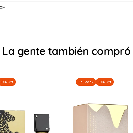
00ML
La gente también compró
10% Off
En Stock
10% Off