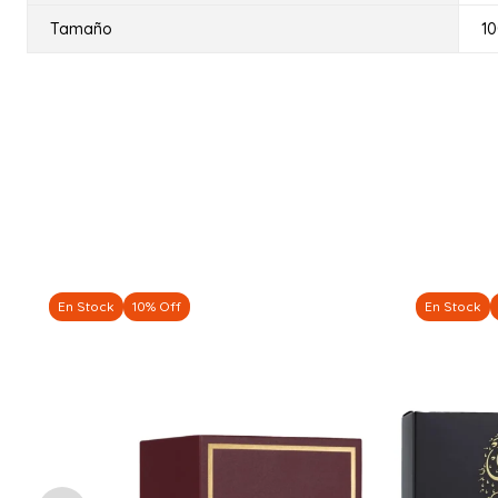
Tamaño
1
En Stock
10% Off
En Stock