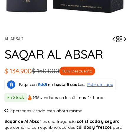
AL ABSAR
SAQAR AL ABSAR
$
134.900
$
150.000
10% Descuento
El
El
precio
precio
original
actual
En Stock
936 vendidos en las últimas 24 horas
era:
es:
$ 150.000.
$ 134.900.
7
personas viendo esto ahora mismo
Saqar de Al Absar
es una fragancia
sofisticada y segura
,
que combina con equilibrio acordes
cálidos y frescos
para