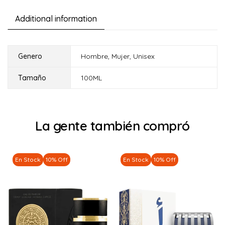
Additional information
Genero
Hombre
,
Mujer
,
Unisex
Tamaño
100ML
La gente también compró
En Stock
10% Off
En Stock
10% Off