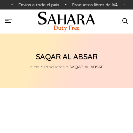
es
Envios a todo el pais
Productos libres de IVA
Pr
SAQAR AL ABSAR
Inicio
Productos
SAQAR AL ABSAR